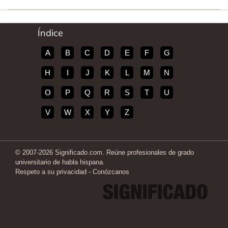
Índice
A
B
C
D
E
F
G
H
I
J
K
L
M
N
O
P
Q
R
S
T
U
V
W
X
Y
Z
© 2007-2026 Significado.com. Reúne profesionales de grado
universitario de habla hispana.
Respeto a su privacidad
-
Conózcanos