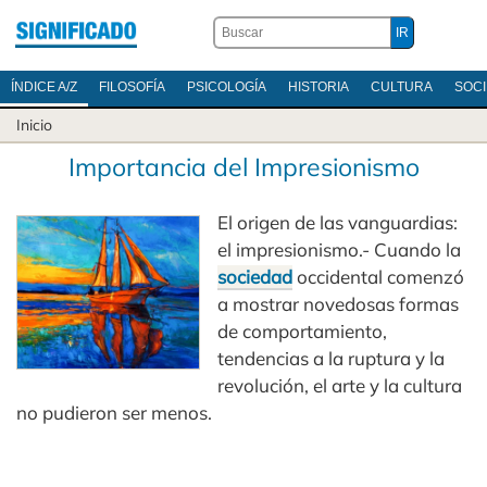
ÍNDICE A/Z
FILOSOFÍA
PSICOLOGÍA
HISTORIA
CULTURA
SOC
Inicio
Importancia del Impresionismo
El origen de las vanguardias:
el impresionismo.- Cuando la
sociedad
occidental comenzó
a mostrar novedosas formas
de comportamiento,
tendencias a la ruptura y la
revolución, el arte y la cultura
no pudieron ser menos.