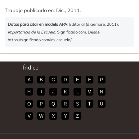
Trabajo publicado en: Dic., 2011.
Datos para citar en modelo APA
: Editorial (diciembre, 2011).
Importancia de la Escuela
. Significado.com. Desde
https://significado.com/im-escuela/
Índice
A
B
C
D
E
F
G
H
I
J
K
L
M
N
O
P
Q
R
S
T
U
V
W
X
Y
Z