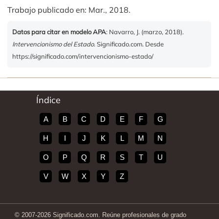
Trabajo publicado en: Mar., 2018.
Datos para citar en modelo APA
: Navarro, J. (marzo, 2018).
Intervencionismo del Estado
. Significado.com. Desde
https://significado.com/intervencionismo-estado/
Índice
A
B
C
D
E
F
G
H
I
J
K
L
M
N
O
P
Q
R
S
T
U
V
W
X
Y
Z
© 2007-2026 Significado.com. Reúne profesionales de grado