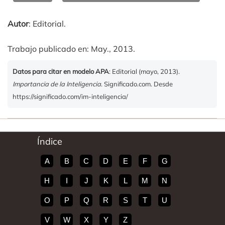
Autor
: Editorial.
Trabajo publicado en: May., 2013.
Datos para citar en modelo APA
: Editorial (mayo, 2013).
Importancia de la Inteligencia
. Significado.com. Desde
https://significado.com/im-inteligencia/
Índice
A
B
C
D
E
F
G
H
I
J
K
L
M
N
O
P
Q
R
S
T
U
V
W
X
Y
Z