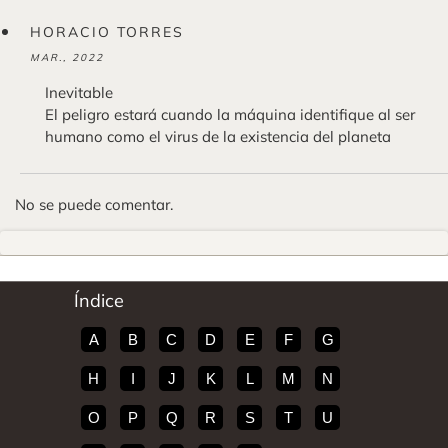
HORACIO TORRES
MAR., 2022
Inevitable
El peligro estará cuando la máquina identifique al ser
humano como el virus de la existencia del planeta
No se puede comentar.
Índice
A
B
C
D
E
F
G
H
I
J
K
L
M
N
O
P
Q
R
S
T
U