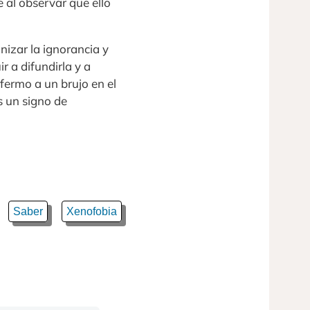
al observar que ello
nizar la ignorancia y
r a difundirla y a
fermo a un brujo en el
s un signo de
Saber
Xenofobia