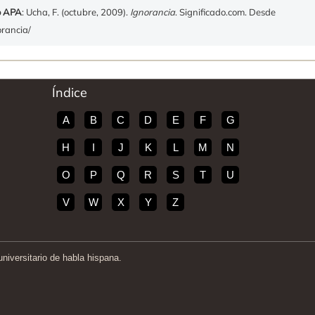
o APA
: Ucha, F. (octubre, 2009).
Ignorancia
. Significado.com. Desde
orancia/
Índice
A
B
C
D
E
F
G
H
I
J
K
L
M
N
O
P
Q
R
S
T
U
V
W
X
Y
Z
iversitario de habla hispana.