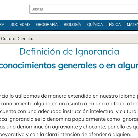
RA
SOCIEDAD
GEOGRAFÍA
BIOLOGÍA
QUÍMICA
FÍSICA
MATE
.
Cultura
.
Ciencia
.
Definición de Ignorancia
conocimientos generales o en algu
ncia lo utilizamos de manera extendida en nuestro idioma 
 conocimiento alguno en un asunto o en una materia, o bie
cuenta con una adecuada instrucción intelectual y cultural.
aca ignorancia se lo denomina popularmente como ignoran
as una denominación agraviante y chocante, por ello es q
 peyorativo y con la clara intención de ofender a alguien.