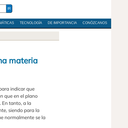
MÁTICAS
TECNOLOGÍA
DE IMPORTANCIA
CONÓZCANOS
na materia
para indicar que
n que en el plano
 En tanto, a la
te, siendo para la
ue normalmente se la