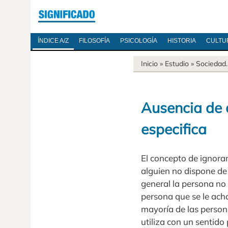
ÍNDICE A/Z
FILOSOFÍA
PSICOLOGÍA
HISTORIA
CULTU
Inicio
» Estudio »
Sociedad
Ausencia de 
especifica
El concepto de ignora
alguien no dispone de
general la persona no 
persona que se le ach
mayoría de las person
utiliza con un sentido