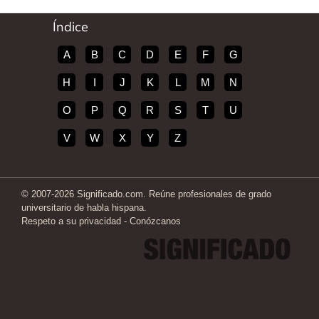
Índice
A
B
C
D
E
F
G
H
I
J
K
L
M
N
O
P
Q
R
S
T
U
V
W
X
Y
Z
© 2007-2026 Significado.com. Reúne profesionales de grado
universitario de habla hispana.
Respeto a su privacidad
-
Conózcanos