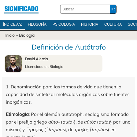
ÍNDICE A/Z
FILOSOFÍA
PSICOLOGÍA
HISTORIA
CULTURA
SOC
Inicio
»
Biología
Definición de Autótrofo
David Alercia
Licenciado en Biología
1. Denominación para las formas de vida que tienen la
capacidad de sintetizar moléculas orgánicas sobre fuentes
inorgánicas.
Etimología
: Por el alemán autotroph, neologismo formado
por el prefijo griego
αὐτο-
(
auto-
), de
αὐτός
(
autos
) por ‘uno
mismo’, y
‒́τροφος
(
‒́trophos
), de
τροϕός
(
́trophos
) en