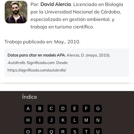
Por:
David Alercia
. Licenciado en Biología
por la Universidad Nacional de Córdoba,
especializado en gestión ambiental, y
trabaja en turismo científico.
Trabajo publicado en: May., 2010.
Datos para citar en modelo APA
: Alercia, D. (mayo, 2010).
Autótrofo
. Significado.com. Desde
https://significado.com/autotrofo/
Índice
A
B
C
D
E
F
G
H
I
J
K
L
M
N
O
P
Q
R
S
T
U