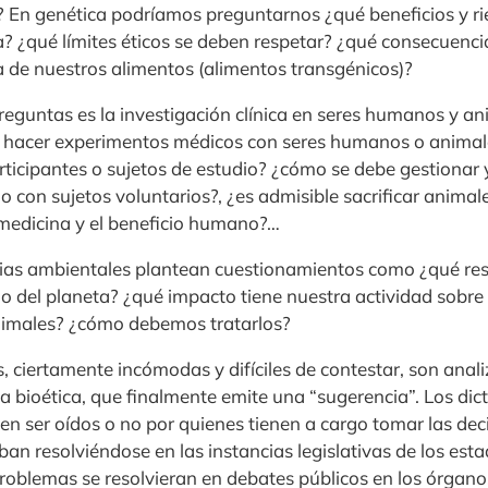
? En genética podríamos preguntarnos ¿qué beneficios y ri
? ¿qué límites éticos se deben respetar? ¿qué consecuencia
 de nuestros alimentos (alimentos transgénicos)?
eguntas es la investigación clínica en seres humanos y ani
a hacer experimentos médicos con seres humanos o animal
rticipantes o sujetos de estudio? ¿cómo se debe gestionar y
con sujetos voluntarios?, ¿es admisible sacrificar animal
 medicina y el beneficio humano?…
ncias ambientales plantean cuestionamientos como ¿qué re
o del planeta? ¿qué impacto tiene nuestra actividad sobre
nimales? ¿cómo debemos tratarlos?
, ciertamente incómodas y difíciles de contestar, son ana
la bioética, que finalmente emite una “sugerencia”. Los dic
n ser oídos o no por quienes tienen a cargo tomar las deci
an resolviéndose en las instancias legislativas de los est
problemas se resolvieran en debates públicos en los órganos