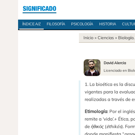
ÍNDICE A/Z
FILOSOFÍA
PSICOLOGÍA
HISTORIA
CULTU
Inicio
»
Ciencias
»
Biología
David Alercia
Licenciado en Biol
1. La bioética es la disc
vigentes para la evaluac
realizadas a través de e
Etimología
: Por el inglé
remite a ‘vida’.+ Ética, p
de
ἠθικός
(
ēthikós
). For
donde manifiesta “
propo