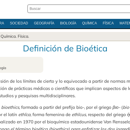
RA
SOCIEDAD
GEOGRAFÍA
BIOLOGÍA
QUÍMICA
FÍSICA
MATE
.
Química
.
Física
.
Definición de Bioética
ogía
usión de los límites de cierto y lo equivocado a partir de normas m
ión de prácticas médicas o científicas que implican aspectos de la
studios y pesquisas multidisciplinares.
s
bioethics
, formado a partir del prefijo bio-, por el griego
βιο-
(
bio
or el latín
ethĭca
, forma femenina de
ethĭcus
, respecto del griego
ἠ
malizado en 1970 por el bioquímico estadounidense Van Renssela
ngo el término bioética (
bioethics
) para enfatizar los dos ingre