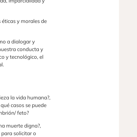
dad, imparcialidad y
 éticas y morales de
omo a dialogar y
 nuestra conducta y
co y tecnológico, el
l.
ieza la vida humana?,
n qué casos se puede
mbrión/ feto?
una muerte digna?,
para solicitar o