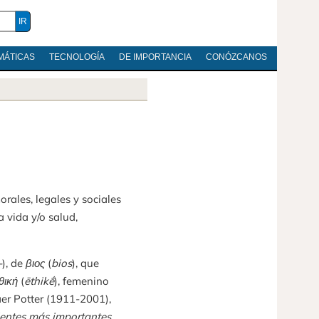
MÁTICAS
TECNOLOGÍA
DE IMPORTANCIA
CONÓZCANOS
orales, legales y sociales
 vida y/o salud,
-
), de
βιος
(
bios
), que
θική
(
ēthikḗ
), femenino
er Potter (1911-2001),
dientes más importantes