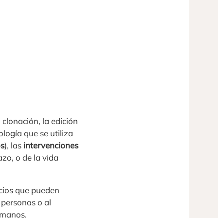
clonación, la edición
ología que se utiliza
os
), las
intervenciones
azo, o de la vida
icios que pueden
 personas o al
humanos.