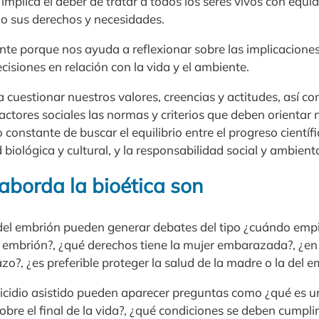
: implica el deber de tratar a todos los seres vivos con equi
do sus derechos y necesidades.
nte porque nos ayuda a reflexionar sobre las implicaciones
cisiones en relación con la vida y el ambiente.
 a cuestionar nuestros valores, creencias y actitudes, así c
ctores sociales las normas y criterios que deben orientar
constante de buscar el equilibrio entre el progreso científi
 biológica y cultural, y la responsabilidad social y ambienta
aborda la bioética son
s del embrión pueden generar debates del tipo ¿cuándo emp
l embrión?, ¿qué derechos tiene la mujer embarazada?, ¿e
o?, ¿es preferible proteger la salud de la madre o la del e
suicidio asistido pueden aparecer preguntas como ¿qué es 
obre el final de la vida?, ¿qué condiciones se deben cumplir 