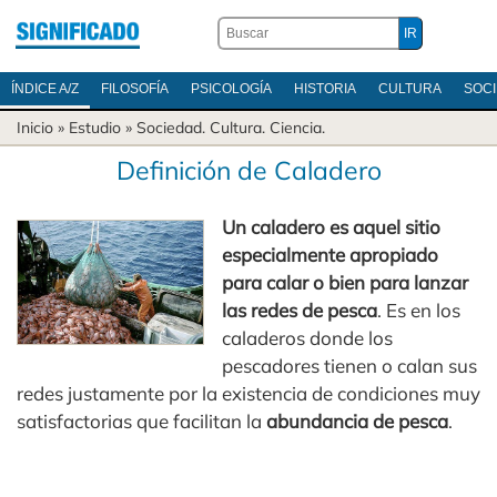
ÍNDICE A/Z
FILOSOFÍA
PSICOLOGÍA
HISTORIA
CULTURA
SOC
Inicio
» Estudio »
Sociedad
.
Cultura
.
Ciencia
.
Definición de Caladero
Un caladero es aquel sitio
especialmente apropiado
para calar o bien para lanzar
las redes de pesca
. Es en los
caladeros donde los
pescadores tienen o calan sus
redes justamente por la existencia de condiciones muy
satisfactorias que facilitan la
abundancia de pesca
.