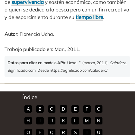
de
supervivencia
y sostén económico, como también
a quien se dedica a la pesca pero con un fin recreativo
y de esparcimiento durante su
tiempo libre
.
Autor
: Florencia Ucha.
Trabajo publicado en: Mar., 2011.
Datos para citar en modelo APA
: Ucha, F. (marzo, 2011).
Caladero
.
Significado.com. Desde https://significado.com/caladero/
Índice
A
B
C
D
E
F
G
H
I
J
K
L
M
N
O
P
Q
R
S
T
U