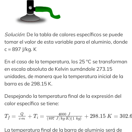
Solución
: De la tabla de calores específicos se puede
tomar el valor de esta variable para el aluminio, donde
c = 897 J/kg. K
En el caso de la temperatura, los 25 ºC se transforman
en escala absoluta de Kelvin sumándole 273.15
unidades, de manera que la temperatura inicial de la
barra es de 298.15 K.
Despejando la temperatura final de la expresión del
calor específico se tiene:
T
(
1
f
=
k
g
Q
)
c
+
⋅
298.15
m
+
T
i
=
4000
K
=
302.61
J
(
897
K
J
/
k
g
⋅
K
)
La temperatura final de la barra de aluminio será de