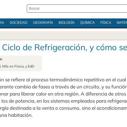
RA
SOCIEDAD
GEOGRAFÍA
BIOLOGÍA
QUÍMICA
FÍSICA
MATE
 Ciclo de Refrigeración, y cómo se
ín
l, MSc en Física, y EdD
ión se refiere al proceso termodinámico repetitivo en el cua
ante cambia de fases a través de un circuito, y su función
nar para liberar calor en otra región. A diferencia de otros 
os de potencia, en los sistemas empleados para refrigerac
ergía destinada a la venta o consumo, sino el acondiciona
una habitación.