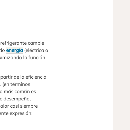
l refrigerante cambie
ndo
energía
(eléctrica o
aximizando la función
artir de la eficiencia
1 (en términos
, lo más común es
 de desempeño,
alor casi siempre
iente expresión: