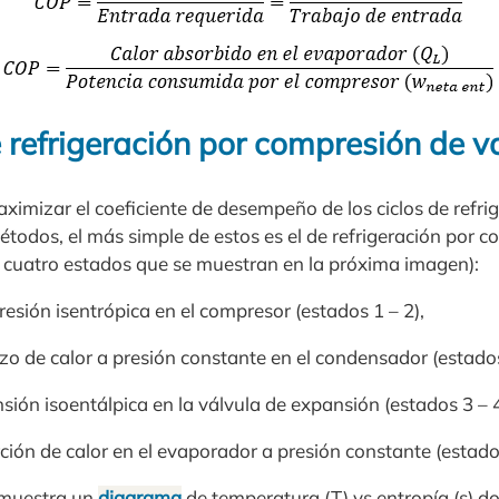
e refrigeración por compresión de v
ximizar el coeficiente de desempeño de los ciclos de refri
todos, el más simple de estos es el de refrigeración por c
 cuatro estados que se muestran en la próxima imagen):
esión isentrópica en el compresor (estados 1 – 2),
o de calor a presión constante en el condensador (estados
ión isoentálpica en la válvula de expansión (estados 3 – 4
ión de calor en el evaporador a presión constante (estados
 muestra un
diagrama
de temperatura (T) vs entropía (s) d