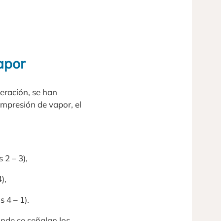
apor
geración, se han
ompresión de vapor, el
 2 – 3),
),
 4 – 1).
onde se señalan los