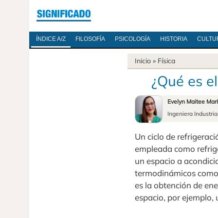
ÍNDICE A/Z
FILOSOFÍA
PSICOLOGÍA
HISTORIA
CULTU
Inicio
»
Física
¿Qué es el
Evelyn Maitee Mar
Ingeniera Industria
Un ciclo de refrigerac
empleada como refriger
un espacio a acondicio
termodinámicos como l
es la obtención de en
espacio, por ejemplo, 