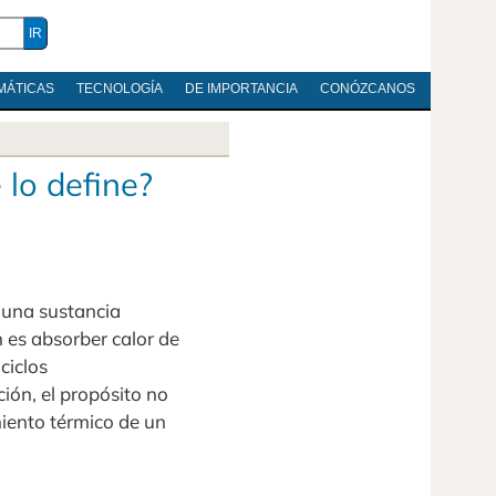
MÁTICAS
TECNOLOGÍA
DE IMPORTANCIA
CONÓZCANOS
 lo define?
l una sustancia
 es absorber calor de
ciclos
ión, el propósito no
miento térmico de un