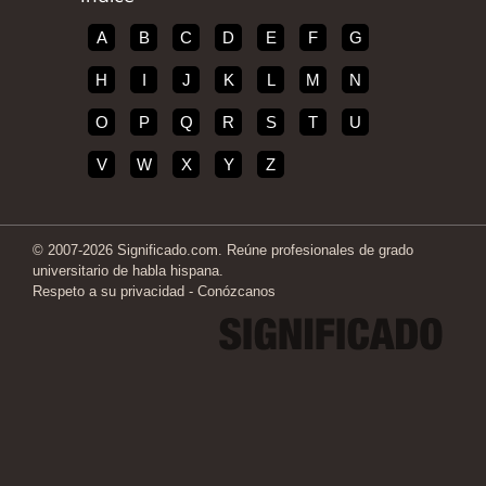
A
B
C
D
E
F
G
H
I
J
K
L
M
N
O
P
Q
R
S
T
U
V
W
X
Y
Z
© 2007-2026 Significado.com. Reúne profesionales de grado
universitario de habla hispana.
Respeto a su privacidad
-
Conózcanos