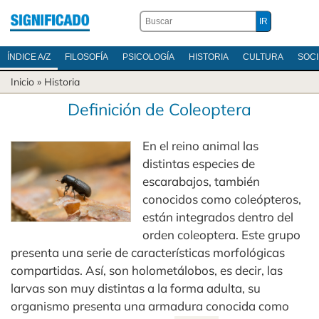
ÍNDICE A/Z
FILOSOFÍA
PSICOLOGÍA
HISTORIA
CULTURA
SOC
Inicio
»
Historia
Definición de Coleoptera
En el reino animal las
distintas especies de
escarabajos, también
conocidos como coleópteros,
están integrados dentro del
orden coleoptera. Este grupo
presenta una serie de características morfológicas
compartidas. Así, son holometálobos, es decir, las
larvas son muy distintas a la forma adulta, su
organismo presenta una armadura conocida como