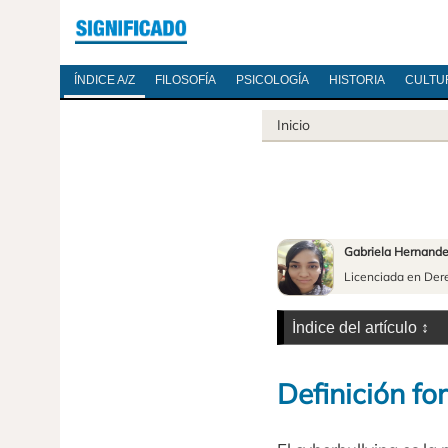
ÍNDICE A/Z
FILOSOFÍA
PSICOLOGÍA
HISTORIA
CULTU
Inicio
Gabriela Hernand
Licenciada en Der
Definición fo