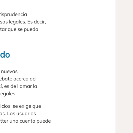
urisprudencia
s legales. Es decir,
atar que se pueda
ndo
s nuevas
ebate acerca del
, es de llamar la
egales.
cios: se exige que
as. Los usuarios
witter una cuenta puede