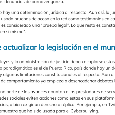
 las denuncias de pornovenganza.
o hay una determinación jurídica al respecto. Aun así, la j
usado pruebas de acoso en la red como testimonios en caso
a es considerado una “prueba legal”. Lo que resta es const
 en sí mismo”.
actualizar la legislación en el mu
s leyes y la administración de justicia deben acoplarse esta
so paradigmático es el de Puerto Rico, país donde hay un d
y algunas limitaciones constitucionales al respecto. Aun así
o de comportamiento ya empieza a desencadenar debates l
na parte de los avances apuntan a los prestadores de servi
redes sociales eviten acciones como estas en sus plataform
as, o bien exigir un derecho a réplica. Por ejemplo, en T
demuestra que ha sido usada para el Cyberbullying.