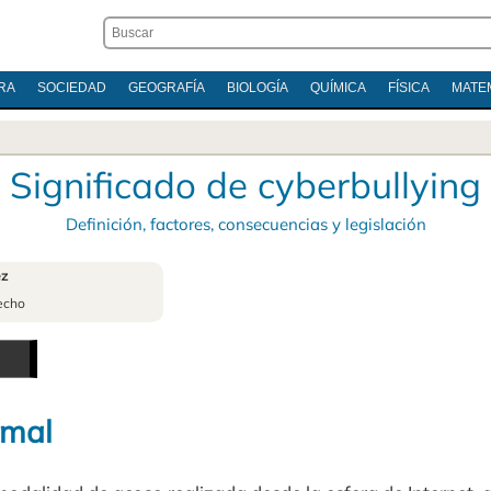
RA
SOCIEDAD
GEOGRAFÍA
BIOLOGÍA
QUÍMICA
FÍSICA
MATE
Significado de cyberbullying
Definición, factores, consecuencias y legislación
ez
echo
rmal