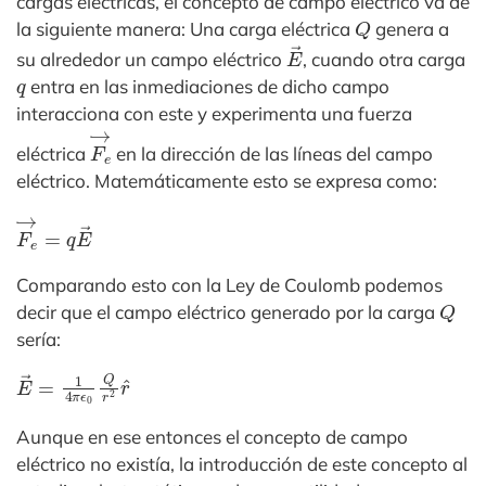
cargas eléctricas, el concepto de campo eléctrico va de
Q
la siguiente manera: Una carga eléctrica
genera a
E
→
su alrededor un campo eléctrico
, cuando otra carga
q
entra en las inmediaciones de dicho campo
interacciona con este y experimenta una fuerza
F
e
→
eléctrica
en la dirección de las líneas del campo
eléctrico. Matemáticamente esto se expresa como:
F
e
→
=
q
E
→
Comparando esto con la Ley de Coulomb podemos
Q
decir que el campo eléctrico generado por la carga
sería:
E
→
=
1
4
π
ϵ
0
Q
r
2
r
^
Aunque en ese entonces el concepto de campo
eléctrico no existía, la introducción de este concepto al