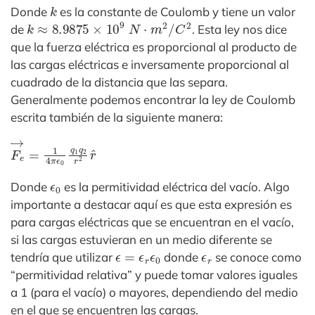
k
Donde
es la constante de Coulomb y tiene un valor
k
≈
8.9875
×
10
9
N
⋅
m
2
/
C
2
de
. Esta ley nos dice
que la fuerza eléctrica es proporcional al producto de
las cargas eléctricas e inversamente proporcional al
cuadrado de la distancia que las separa.
Generalmente podemos encontrar la ley de Coulomb
escrita también de la siguiente manera:
F
e
→
=
1
4
π
ϵ
0
q
1
q
2
r
2
r
^
ϵ
0
Donde
es la permitividad eléctrica del vacío. Algo
importante a destacar aquí es que esta expresión es
para cargas eléctricas que se encuentran en el vacío,
si las cargas estuvieran en un medio diferente se
ϵ
=
ϵ
r
ϵ
0
ϵ
r
tendría que utilizar
donde
se conoce como
“permitividad relativa” y puede tomar valores iguales
a 1 (para el vacío) o mayores, dependiendo del medio
en el que se encuentren las cargas.