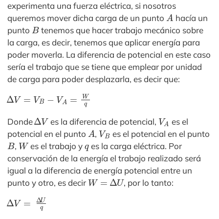
experimenta una fuerza eléctrica, si nosotros
A
queremos mover dicha carga de un punto
hacía un
B
punto
tenemos que hacer trabajo mecánico sobre
la carga, es decir, tenemos que aplicar energía para
poder moverla. La diferencia de potencial en este caso
sería el trabajo que se tiene que emplear por unidad
de carga para poder desplazarla, es decir que:
Δ
V
=
V
B
−
V
A
=
W
q
Δ
V
V
A
Donde
es la diferencia de potencial,
es el
A
V
B
potencial en el punto
,
es el potencial en el punto
B
W
q
,
es el trabajo y
es la carga eléctrica. Por
conservación de la energía el trabajo realizado será
igual a la diferencia de energía potencial entre un
W
=
Δ
U
punto y otro, es decir
, por lo tanto:
Δ
V
=
Δ
U
q