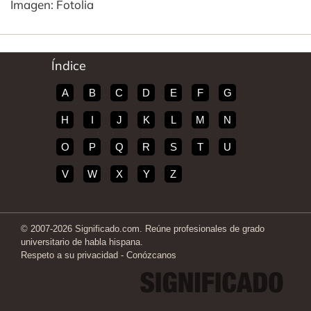
Imagen: Fotolia
Índice
A
B
C
D
E
F
G
H
I
J
K
L
M
N
O
P
Q
R
S
T
U
V
W
X
Y
Z
© 2007-2026 Significado.com. Reúne profesionales de grado
universitario de habla hispana.
Respeto a su privacidad
-
Conózcanos