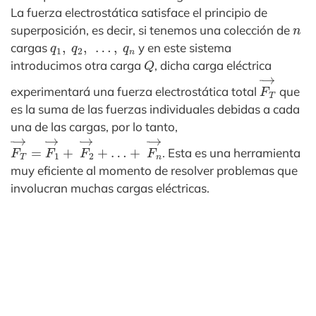
La fuerza electrostática satisface el principio de
n
superposición, es decir, si tenemos una colección de
q
1
,
q
2
,
…
,
q
n
cargas
y en este sistema
Q
introducimos otra carga
, dicha carga eléctrica
F
T
→
experimentará una fuerza electrostática total
que
es la suma de las fuerzas individuales debidas a cada
una de las cargas, por lo tanto,
F
+
T
F
→
n
→
=
F
1
→
+
F
2
→
+
…
. Esta es una herramienta
muy eficiente al momento de resolver problemas que
involucran muchas cargas eléctricas.