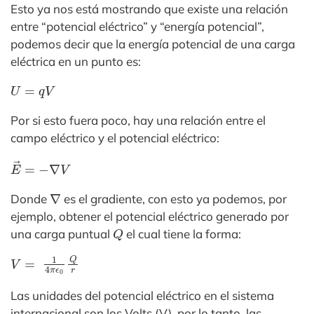
Esto ya nos está mostrando que existe una relación
entre “potencial eléctrico” y “energía potencial”,
podemos decir que la energía potencial de una carga
eléctrica en un punto es:
U
=
q
V
Por si esto fuera poco, hay una relación entre el
campo eléctrico y el potencial eléctrico:
E
→
=
−
∇
V
∇
Donde
es el gradiente, con esto ya podemos, por
ejemplo, obtener el potencial eléctrico generado por
Q
una carga puntual
el cual tiene la forma:
V
=
1
4
π
ϵ
0
Q
r
Las unidades del potencial eléctrico en el sistema
internacional son los Volts (V), por lo tanto, las