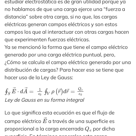
estudiar electrostática es de gran utilidad porque ya
no hablamos de que una carga ejerce una “fuerza a
distancia” sobre otra carga, si no que, las cargas
eléctricas generan campos eléctricos y son estos
campos los que al interactuar con otras cargas hacen
que experimenten fuerzas eléctricas.
Ya se mencionó la forma que tiene el campo eléctrico
generado por una carga eléctrica puntual, pero,
¿Cómo se calcula el campo eléctrico generado por una
distribución de cargas? Para hacer eso se tiene que
hacer uso de la Ley de Gauss:
∮
S
E
→
⋅
d
A
→
=
1
ϵ
0
∮
V
ρ
(
r
→
)
d
r
→
=
Q
e
ϵ
0
Ley de Gauss en su forma integral
Lo que significa esta ecuación es que el flujo de
E
→
campo eléctrico
a través de una superficie es
Q
e
proporcional a la carga encerrada
por dicha