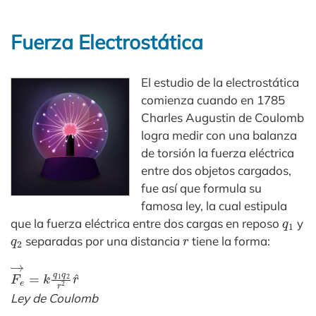
Fuerza Electrostática
El estudio de la electrostática
comienza cuando en 1785
Charles Augustin de Coulomb
logra medir con una balanza
de torsión la fuerza eléctrica
entre dos objetos cargados,
fue así que formula su
famosa ley, la cual estipula
q
1
que la fuerza eléctrica entre dos cargas en reposo
y
q
2
r
separadas por una distancia
tiene la forma:
F
e
→
=
k
q
1
q
2
r
2
r
^
Ley de Coulomb