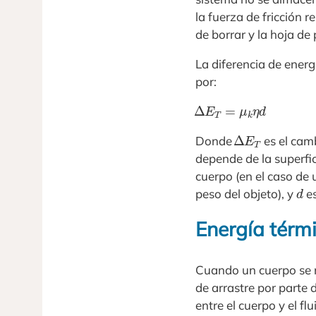
la fuerza de fricción 
de borrar y la hoja d
La diferencia de energ
por:
Δ
E
T
=
μ
k
η
d
Δ
E
T
Donde
es el camb
depende de la superfic
cuerpo (en el caso de 
d
peso del objeto), y
es
Energía térmi
Cuando un cuerpo se m
de arrastre por parte d
entre el cuerpo y el fl