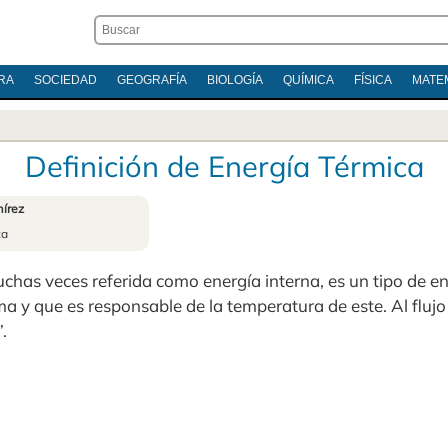
RA
SOCIEDAD
GEOGRAFÍA
BIOLOGÍA
QUÍMICA
FÍSICA
MATE
Definición de Energía Térmica
írez
ca
chas veces referida como energía interna, es un tipo de e
a y que es responsable de la temperatura de este. Al flujo
.