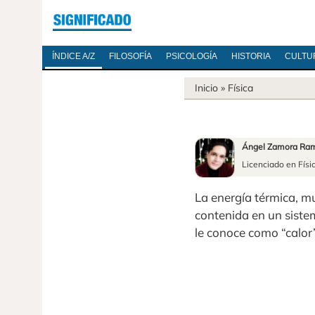
ÍNDICE A/Z
FILOSOFÍA
PSICOLOGÍA
HISTORIA
CULTU
Inicio
»
Física
Ángel Zamora Ram
Licenciado en Físi
La energía térmica, mu
contenida en un sistem
le conoce como “calor”