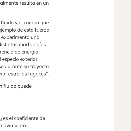
nalmente resulta en un
 fluido y el cuerpo que
ejemplo de esta fuerza
re experimenta una
distintas morfologías
erencia de energía
 especio exterior
se durante su trayecto
o “estrellas fugaces”.
n fluido puede
c
d
es el coeficiente de
l movimiento.