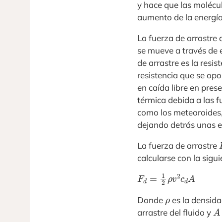
y hace que las molécu
aumento de la energía
La fuerza de arrastre d
se mueve a través de e
de arrastre es la resi
resistencia que se opo
en caída libre en prese
térmica debida a las 
como los meteoroides,
dejando detrás unas e
La fuerza de arrastre
calcularse con la sigu
F
d
=
1
2
ρ
v
2
c
d
A
ρ
Donde
es la densida
A
arrastre del fluido y