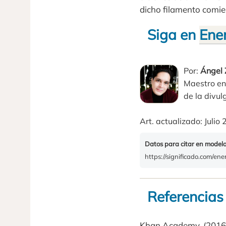
dicho filamento comien
Siga en
Ener
Por:
Ángel
Maestro en
de la divulg
Art. actualizado: Julio
Datos para citar en model
https://significado.com/ene
Referencias
Khan Academy. (2016