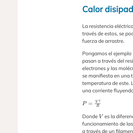
Calor disipad
La resistencia eléctric
través de estos, se pod
fuerza de arrastre.
Pongamos el ejemplo de
pasan a través del res
electrones y las moléc
se manifiesta en una t
temperatura de este. L
una corriente fluyendo
P
=
V
2
R
V
Donde
es la diferen
funcionamiento de las 
a través de un filame