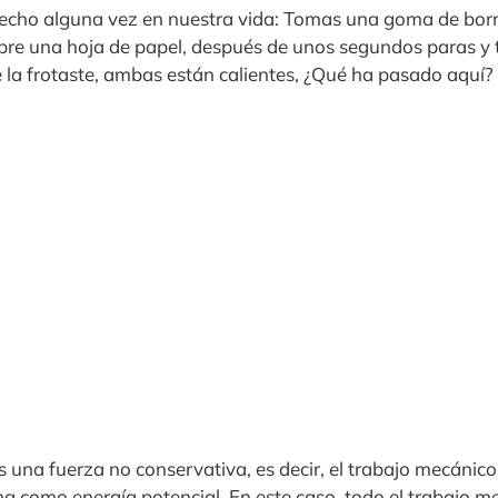
echo alguna vez en nuestra vida: Tomas una goma de borrar
re una hoja de papel, después de unos segundos paras y 
e la frotaste, ambas están calientes, ¿Qué ha pasado aquí?
es una fuerza no conservativa, es decir, el trabajo mecánic
a como energía potencial. En este caso, todo el trabajo m