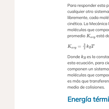
Para responder esta p
cualquier otro sistem
libremente, cada molé
cinética. La Mecánica 
moléculas que compone
K
a
v
g
promedio
está d
K
a
v
g
=
3
2
k
B
T
k
B
Donde
es la const
esta ecuación, para c
componen un sistema 
moléculas que compone
es más que transferen
medio de colisiones.
Energía térmi