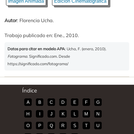
Imagen Animada
Edición Cinematográfica
Autor
: Florencia Ucha.
Trabajo publicado en: Ene., 2010.
Datos para citar en modelo APA
: Ucha, F. (enero, 2010).
Fotograma
. Significado.com. Desde
https://significado.com/fotograma/
Índice
A
B
C
D
E
F
G
H
I
J
K
L
M
N
O
P
Q
R
S
T
U