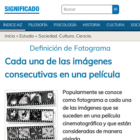
ÍNDICE A/Z
FILOSOFÍA
PSICOLOGÍA
HISTORIA
CULTURA
SOC
Inicio
» Estudio »
Sociedad
.
Cultura
.
Ciencia
.
Definición de Fotograma
Cada una de las imágenes
consecutivas en una película
Popularmente se conoce
como fotograma a cada una
de las imágenes que se
suceden en una película
cinematográfica y que están
consideradas de manera
aislada
.