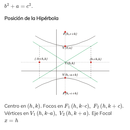
b
2
+
a
=
c
2
.
Posición de la Hipérbola
(
h
,
k
)
.
F
1
(
h
,
k
–
c
)
,
F
2
(
h
,
k
+
c
)
.
Centro en
Focos en
V
1
(
h
,
k
–
a
)
,
V
2
(
h
,
k
+
a
)
.
Vértices en
Eje Focal
x
=
h