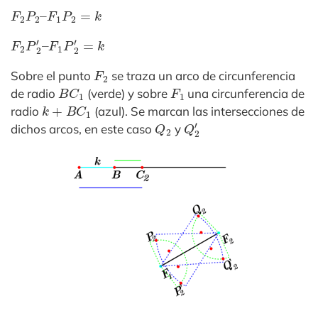
F
2
P
2
–
F
1
P
2
=
k
F
F
2
1
P
P
2
2
′
′
–
=
k
F
2
Sobre el punto
se traza un arco de circunferencia
B
C
1
F
1
de radio
(verde) y sobre
una circunferencia de
k
+
B
C
1
radio
(azul). Se marcan las intersecciones de
Q
2
Q
2
′
dichos arcos, en este caso
y