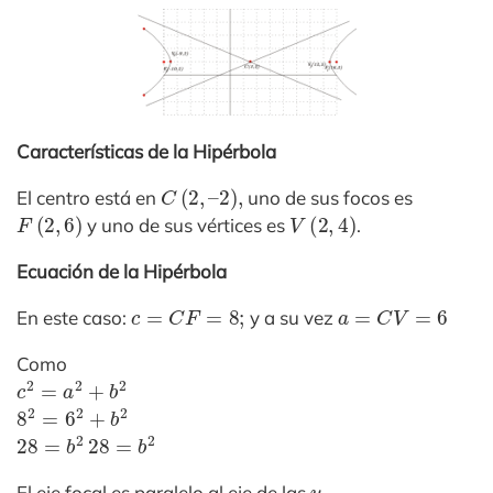
Características de la Hipérbola
C
(
2
,
–
2
)
,
El centro está en
uno de sus focos es
F
(
2
,
6
)
V
(
2
,
4
)
y uno de sus vértices es
.
Ecuación de la Hipérbola
c
=
C
F
=
8
;
a
=
C
V
=
6
En este caso:
y a su vez
Como
c
2
=
a
2
+
b
2
8
2
=
6
2
+
b
2
28
=
b
2
28
=
b
2
y
El eje focal es paralelo al eje de las
.