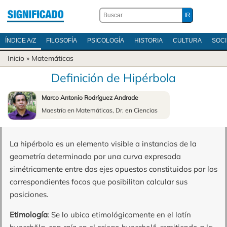
ÍNDICE A/Z
FILOSOFÍA
PSICOLOGÍA
HISTORIA
CULTURA
SOC
Inicio
»
Matemáticas
Definición de Hipérbola
Marco Antonio Rodríguez Andrade
Maestría en Matemáticas, Dr. en Ciencias
La hipérbola es un elemento visible a instancias de la
geometría determinado por una curva expresada
simétricamente entre dos ejes opuestos constituidos por los
correspondientes focos que posibilitan calcular sus
posiciones.
Etimología
: Se lo ubica etimológicamente en el latín