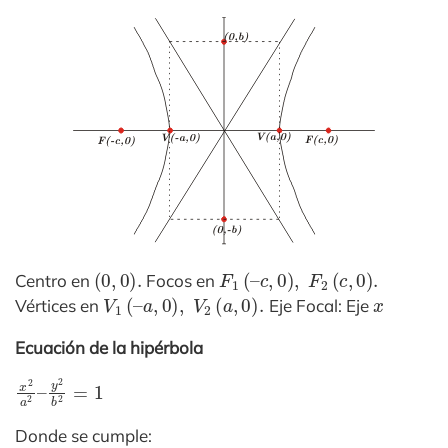
(
0
,
0
)
.
F
1
(
–
c
,
0
)
,
F
2
(
c
,
0
)
.
Centro en
Focos en
V
1
(
–
a
,
0
)
,
V
2
(
a
,
0
)
.
x
Vértices en
Eje Focal: Eje
Ecuación de la hipérbola
x
y
2
2
a
b
2
2
–
=
1
Donde se cumple: