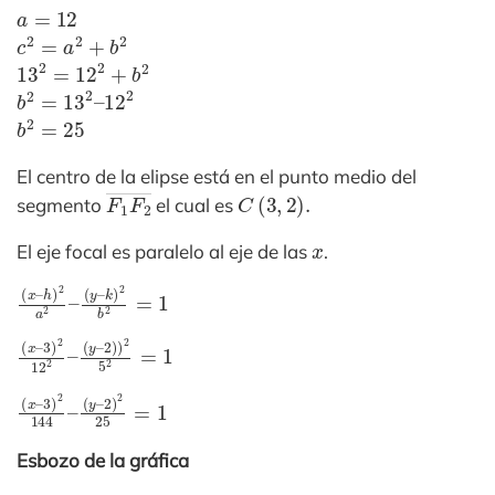
a
=
12
c
2
=
a
2
+
b
2
13
2
=
12
2
+
b
2
b
12
2
=
2
13
2
–
b
2
=
25
El centro de la elipse está en el punto medio del
F
1
F
2
―
C
(
3
,
2
)
.
segmento
el cual es
x
El eje focal es paralelo al eje de las
.
(
k
x
)
–
2
h
b
)
2
2
=
a
1
2
–
(
y
–
(
2
x
)
–
)
2
3
5
)
2
2
12
=
1
2
–
(
y
–
(
2
x
)
–
2
3
25
)
2
=
144
1
–
(
y
–
Esbozo de la gráfica