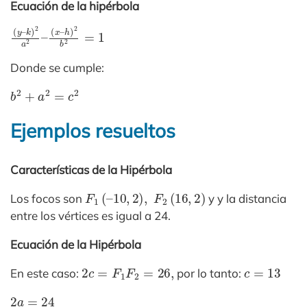
Ecuación de la hipérbola
(
h
y
)
–
2
k
b
)
2
2
=
a
1
2
–
(
x
–
Donde se cumple:
b
2
+
a
2
=
c
2
Ejemplos resueltos
Características de la Hipérbola
F
1
(
–
10
,
2
)
,
F
2
(
16
,
2
)
Los focos son
y y la distancia
entre los vértices es igual a 24.
Ecuación de la Hipérbola
2
c
=
F
1
F
2
=
26
,
c
=
13
En este caso:
por lo tanto:
2
a
=
24