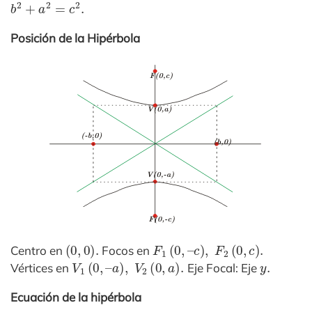
b
2
+
a
2
=
c
2
.
Posición de la Hipérbola
(
0
,
0
)
.
F
1
(
0
,
–
c
)
,
F
2
(
0
,
c
)
.
Centro en
Focos en
V
1
(
0
,
–
a
)
,
V
2
(
0
,
a
)
.
y
.
Vértices en
Eje Focal: Eje
Ecuación de la hipérbola