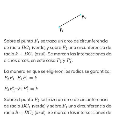
F
1
Sobre el punto
se traza un arco de circunferencia
B
C
1
F
2
de radio
(verde) y sobre
una circunferencia de
k
+
B
C
1
radio
(azul). Se marcan las intersecciones de
P
1
P
1
′
dichos arcos, en este caso
y
.
La manera en que se eligieron los radios se garantiza:
F
2
P
1
–
F
1
P
1
=
k
F
F
2
1
P
P
1
1
′
′
–
=
k
F
2
Sobre el punto
se traza un arco de circunferencia
B
C
1
F
1
de radio
(verde) y sobre
una circunferencia de
k
+
B
C
1
radio
(azul). Se marcan las intersecciones de
Q
1
Q
1
′