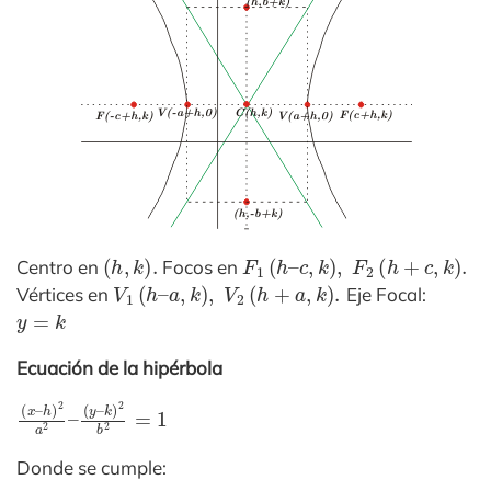
(
h
,
k
)
.
F
1
(
h
–
c
,
k
)
,
F
2
(
h
+
c
,
k
)
.
Centro en
Focos en
V
1
(
h
–
a
,
k
)
,
V
2
(
h
+
a
,
k
)
.
Vértices en
Eje Focal:
y
=
k
Ecuación de la hipérbola
(
k
x
)
–
2
h
b
)
2
2
=
a
1
2
–
(
y
–
Donde se cumple: