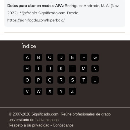
Datos para citar en modelo APA
: Rodríguez Andrade, M. A. (Nov.
2022).
Hipérbola
. Significado.com. Desde
https://significado.com/hiperbola/
Índice
A
B
C
D
E
F
G
H
I
J
K
L
M
N
O
P
Q
R
S
T
U
V
W
X
Y
Z
© 2007-2026 Significado.com. Reúne profesionales de grado
universitario de habla hispana.
Respeto a su privacidad
-
Conózcanos