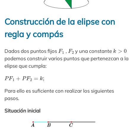
Construcción de la elipse con
regla y compás
F
1
F
2
k
>
0
Dados dos puntos fijos
,
y una constante
podemos construir varios puntos que pertenezcan a la
elipse que cumpla:
P
F
1
+
P
F
2
=
k
;
Para ello es suficiente con realizar los siguientes
pasos.
Situación inicial