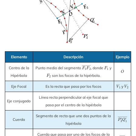
Elemento
Descripción
Ejemplo
F
1
F
2
―
F
1
Centro de la
Punto medio del segmento
, donde
y
O
F
2
Hipérbola
son los focos de la hipérbola.
V
1
V
2
Eje Focal
Es la recta que pasa por los focos
y
Línea recta perpendicular al eje focal que
Eje conjugado
pasa por el centro de la hipérbola
Segmento de recta que une dos puntos de la
P
3
′
Q
1
′
―
Cuerda
hipérbola
Cuerda que pasa por uno de los focos de la
P
S
―