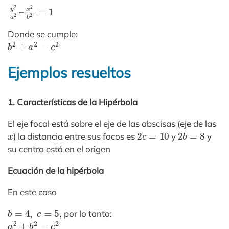
y
x
2
2
a
b
2
2
–
=
1
Donde se cumple:
b
2
+
a
2
=
c
2
Ejemplos resueltos
1. Características de la Hipérbola
El eje focal está sobre el eje de las abscisas (eje de las
x
2
c
=
10
2
b
=
8
) la distancia entre sus focos es
y
y
su centro está en el origen
Ecuación de la hipérbola
En este caso
b
=
4
,
c
=
5
,
por lo tanto:
a
2
+
b
2
=
c
2