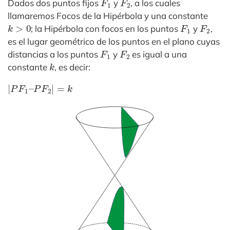
Dados dos puntos fijos
y
, a los cuales
llamaremos Focos de la Hipérbola y una constante
k
>
0
F
1
F
2
; la Hipérbola con focos en los puntos
y
,
es el lugar geométrico de los puntos en el plano cuyas
F
1
F
2
distancias a los puntos
y
es igual a una
k
constante
, es decir:
|
P
F
1
–
P
F
2
|
=
k