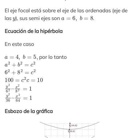
El eje focal está sobre el eje de las ordenadas (eje de
y
a
=
6
,
b
=
8
las
), sus semi ejes son
.
Ecuación de la hipérbola
En este caso
a
=
4
,
b
=
5
,
por lo tanto
a
2
+
b
2
=
c
2
6
2
+
8
2
=
c
2
100
=
c
2
c
=
10
y
x
2
2
6
8
2
2
–
=
1
y
x
2
2
36
64
–
=
1
Esbozo de la gráfica