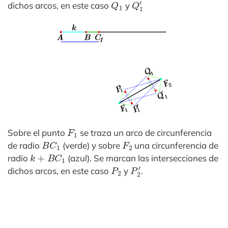
dichos arcos, en este caso
y
F
1
Sobre el punto
se traza un arco de circunferencia
B
C
1
F
2
de radio
(verde) y sobre
una circunferencia de
k
+
B
C
1
radio
(azul). Se marcan las intersecciones de
P
2
P
2
′
dichos arcos, en este caso
y
.