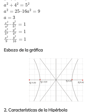
a
2
+
4
2
=
5
2
a
16
2
=
25
–
a
2
=
9
a
=
3
x
y
2
2
a
b
2
2
–
=
1
x
y
2
2
3
4
2
2
–
=
1
x
y
2
2
9
16
–
=
1
Esbozo de la gráfica
2. Características de la Hipérbola