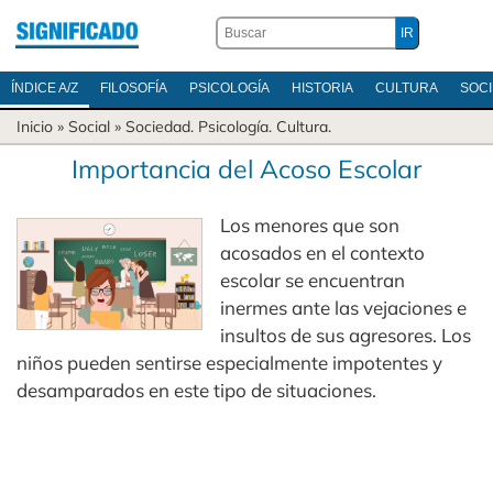
ÍNDICE A/Z
FILOSOFÍA
PSICOLOGÍA
HISTORIA
CULTURA
SOC
Inicio
» Social »
Sociedad
.
Psicología
.
Cultura
.
Importancia del Acoso Escolar
Los menores que son
acosados en el contexto
escolar se encuentran
inermes ante las vejaciones e
insultos de sus agresores. Los
niños pueden sentirse especialmente impotentes y
desamparados en este tipo de situaciones.