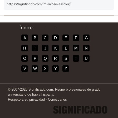
https://significado.com/im-acoso-escolar/
Índice
A
B
C
D
E
F
G
H
I
J
K
L
M
N
O
P
Q
R
S
T
U
V
W
X
Y
Z
© 2007-2026 Significado.com. Reúne profesionales de grado
universitario de habla hispana.
Respeto a su privacidad
-
Conózcanos