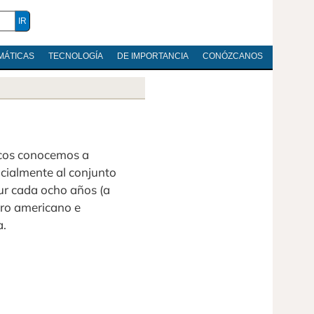
MÁTICAS
TECNOLOGÍA
DE IMPORTANCIA
CONÓZCANOS
cos conocemos a
icialmente al conjunto
ur cada ocho años (a
tro americano e
a.