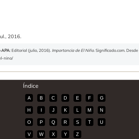
ul., 2016.
o APA
: Editorial (julio, 2016).
Importancia de El Niño
. Significado.com. Desde
el-nino/
Índice
A
B
C
D
E
F
G
H
I
J
K
L
M
N
O
P
Q
R
S
T
U
V
W
X
Y
Z