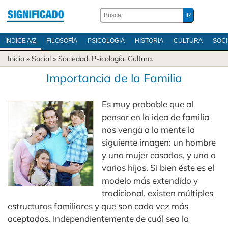
ÍNDICE A/Z
FILOSOFÍA
PSICOLOGÍA
HISTORIA
CULTURA
SOC
Inicio
» Social »
Sociedad
.
Psicología
.
Cultura
.
Importancia de la Familia
Es muy probable que al
pensar en la idea de familia
nos venga a la mente la
siguiente imagen: un hombre
y una mujer casados, y uno o
varios hijos. Si bien éste es el
modelo más extendido y
tradicional, existen múltiples
estructuras familiares y que son cada vez más
aceptados. Independientemente de cuál sea la