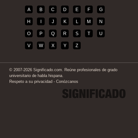
A
B
C
D
E
F
G
H
I
J
K
L
M
N
O
P
Q
R
S
T
U
V
W
X
Y
Z
© 2007-2026 Significado.com. Reúne profesionales de grado
universitario de habla hispana.
Respeto a su privacidad
-
Conózcanos