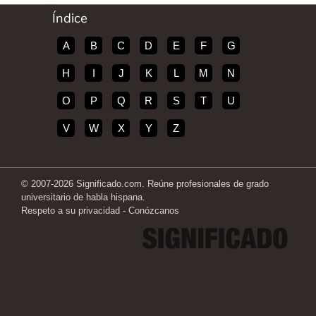
Índice
A
B
C
D
E
F
G
H
I
J
K
L
M
N
O
P
Q
R
S
T
U
V
W
X
Y
Z
© 2007-2026 Significado.com. Reúne profesionales de grado
universitario de habla hispana.
Respeto a su privacidad
-
Conózcanos