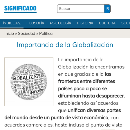
ÍNDICE A/Z
FILOSOFÍA
PSICOLOGÍA
HISTORIA
CULTURA
SOC
Inicio
»
Sociedad
»
Política
Importancia de la Globalización
La importancia de la
Globalización la encontramos
en que gracias a ella
las
fronteras entre diferentes
países poco a poco se
difuminan hasta desaparecer
,
estableciendo así acuerdos
que
unifican diversas partes
del mundo desde un punto de vista económico
, con
acuerdos comerciales, hasta incluso el punto de vista