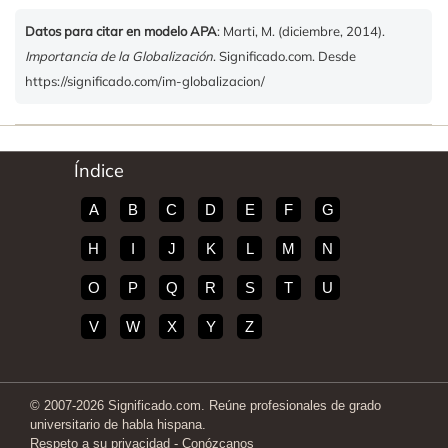
Datos para citar en modelo APA
: Marti, M. (diciembre, 2014).
Importancia de la Globalización
. Significado.com. Desde
https://significado.com/im-globalizacion/
Índice
A
B
C
D
E
F
G
H
I
J
K
L
M
N
O
P
Q
R
S
T
U
V
W
X
Y
Z
© 2007-2026 Significado.com. Reúne profesionales de grado
universitario de habla hispana.
Respeto a su privacidad
-
Conózcanos