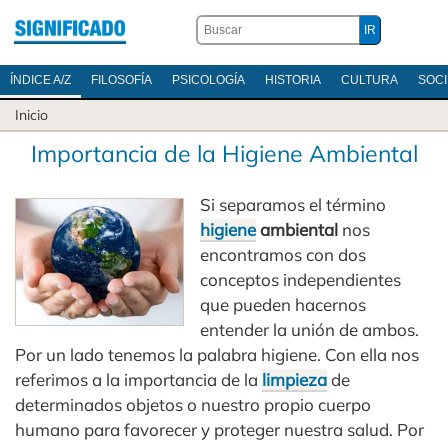
ÍNDICE A/Z
FILOSOFÍA
PSICOLOGÍA
HISTORIA
CULTURA
SOC
Inicio
Importancia de la Higiene Ambiental
Si separamos el término
higiene
ambiental
nos
encontramos con dos
conceptos independientes
que pueden hacernos
entender la unión de ambos.
Por un lado tenemos la palabra higiene. Con ella nos
referimos a la importancia de la
limpieza
de
determinados objetos o nuestro propio cuerpo
humano para favorecer y proteger nuestra salud. Por