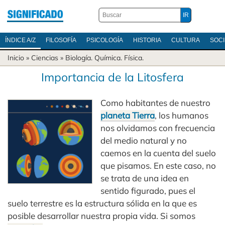
ÍNDICE A/Z
FILOSOFÍA
PSICOLOGÍA
HISTORIA
CULTURA
SOC
Inicio
»
Ciencias
»
Biología
.
Química
.
Física
.
Importancia de la Litosfera
Como habitantes de nuestro
planeta Tierra
, los humanos
nos olvidamos con frecuencia
del medio natural y no
caemos en la cuenta del suelo
que pisamos. En este caso, no
se trata de una idea en
sentido figurado, pues el
suelo terrestre es la estructura sólida en la que es
posible desarrollar nuestra propia vida. Si somos