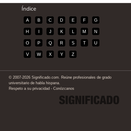
Índice
A
B
C
D
E
F
G
H
I
J
K
L
M
N
O
P
Q
R
S
T
U
V
W
X
Y
Z
© 2007-2026 Significado.com. Reúne profesionales de grado
universitario de habla hispana.
Respeto a su privacidad
-
Conózcanos