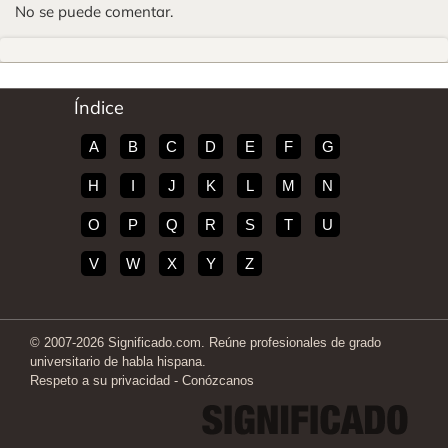
No se puede comentar.
Índice
A
B
C
D
E
F
G
H
I
J
K
L
M
N
O
P
Q
R
S
T
U
V
W
X
Y
Z
© 2007-2026 Significado.com. Reúne profesionales de grado
universitario de habla hispana.
Respeto a su privacidad
-
Conózcanos