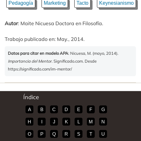
Pedagogía
Marketing
Tacto
Keynesianismo
Autor
: Maite Nicuesa Doctora en Filosofía.
Trabajo publicado en: May., 2014.
Datos para citar en modelo APA
: Nicuesa, M. (mayo, 2014).
Importancia del Mentor
. Significado.com. Desde
https://significado.com/im-mentor/
Índice
A
B
C
D
E
F
G
H
I
J
K
L
M
N
O
P
Q
R
S
T
U