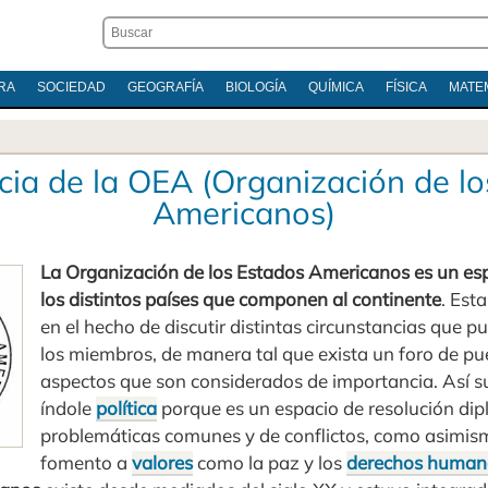
RA
SOCIEDAD
GEOGRAFÍA
BIOLOGÍA
QUÍMICA
FÍSICA
MATE
cia de la OEA (Organización de lo
Americanos)
La Organización de los Estados Americanos es un es
los distintos países que componen al continente
. Est
en el hecho de discutir distintas circunstancias que 
los miembros, de manera tal que exista un foro de p
aspectos que son considerados de importancia. Así su
índole
política
porque es un espacio de resolución dip
problemáticas comunes y de conflictos, como asimis
fomento a
valores
como la paz y los
derechos human