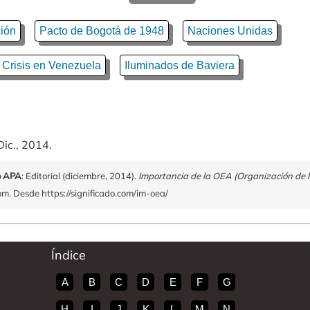
ión
Pacto de Bogotá de 1948
Naciones Unidas
 Crisis en Venezuela
Iluminados de Baviera
Dic., 2014.
o APA
: Editorial (diciembre, 2014).
Importancia de la OEA (Organización de 
com. Desde https://significado.com/im-oea/
Índice
A
B
C
D
E
F
G
H
I
J
K
L
M
N