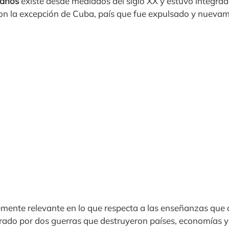
canos
existe desde mediados del siglo XX y estuvo integrad
on la excepción de Cuba, país que fue expulsado y nueva
emente relevante en lo que respecta a las enseñanzas que 
ado por dos guerras que destruyeron países, economías y 