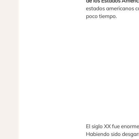
de los Estados Ameri
estados americanos c
poco tiempo.
El siglo XX fue enorm
Habiendo sido desgarr