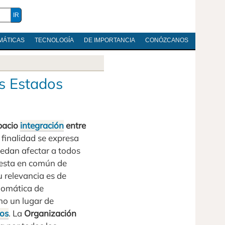
MÁTICAS
TECNOLOGÍA
DE IMPORTANCIA
CONÓZCANOS
s Estados
pacio
integración
entre
a finalidad se expresa
puedan afectar a todos
uesta en común de
 relevancia es de
lomática de
mo un lugar de
os
. La
Organización