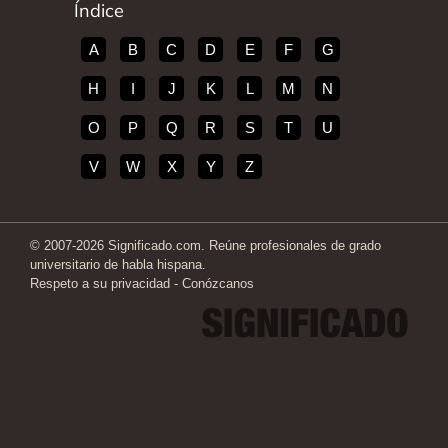
Índice
A
B
C
D
E
F
G
H
I
J
K
L
M
N
O
P
Q
R
S
T
U
V
W
X
Y
Z
© 2007-2026 Significado.com. Reúne profesionales de grado
universitario de habla hispana.
Respeto a su privacidad
-
Conózcanos