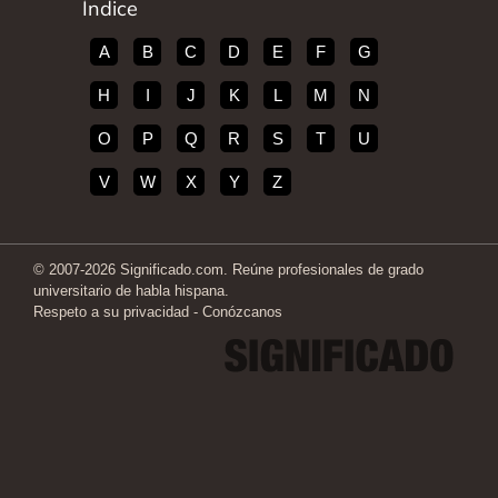
Índice
A
B
C
D
E
F
G
H
I
J
K
L
M
N
O
P
Q
R
S
T
U
V
W
X
Y
Z
© 2007-2026 Significado.com. Reúne profesionales de grado
universitario de habla hispana.
Respeto a su privacidad
-
Conózcanos