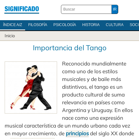
ÍNDICE A/Z
FILOSOFÍA
PSICOLOGÍA
HISTORIA
CULTURA
SOC
Inicio
Importancia del Tango
Reconocido mundialmente
como uno de los estilos
musicales y de baile más
distintivos, el tango es un
producto cultural de suma
relevancia en países como
Argentina y Uruguay. En ellos
nace como una expresión
musical característica de un mundo urbano cada vez
en mayor crecimiento, de
principios
del siglo XX donde