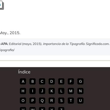
a
May., 2015.
o APA
: Editorial (mayo, 2015).
Importancia de la Tipografía
. Significado.com
tipografia/
Índice
A
B
C
D
E
F
G
H
I
J
K
L
M
N
O
P
Q
R
S
T
U