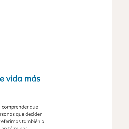
de vida más
io comprender que
rsonas que deciden
referirnos también a
 en términos