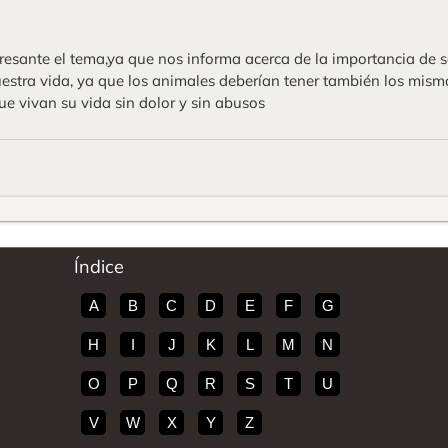
resante el tema,ya que nos informa acerca de la importancia de 
estra vida, ya que los animales deberían tener también los mis
e vivan su vida sin dolor y sin abusos
Índice
A
B
C
D
E
F
G
H
I
J
K
L
M
N
O
P
Q
R
S
T
U
V
W
X
Y
Z