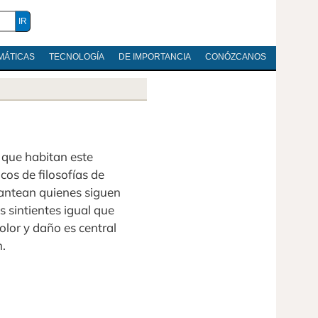
MÁTICAS
TECNOLOGÍA
DE IMPORTANCIA
CONÓZCANOS
que habitan este
cos de filosofías de
lantean quienes siguen
s sintientes igual que
olor y daño es central
n.