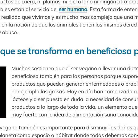
ctos de cuero, ni plumas, ni piel o lana ni ningún otro pr
ales están al servicio del
ser humano
. Esta forma de enten
a realidad que vivimos y es mucho más compleja que una 
 en la noción de que los animales tienen los mismos derec
 y abuso.
 que se transforma en beneficiosa 
Muchos sostienen que el ser vegano o llevar una die
beneficioso también para las personas porque supone 
productos que pueden generar enfermedades o prob
por ejemplo las grasas. Hoy en día han comenzado a 
lácteos y a ser puesta en duda la necesidad de consum
productos a lo largo de toda la vida, un elemento que
muy fuerte con la idea de alimentación sana conocid
ta vegana también es importante para disminuir los daños q
planeta como espacio o hábitat donde todos debemos conviv