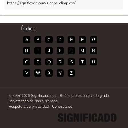
https://significado.com/juegos-olimpicos/
Índice
A
B
C
D
E
F
G
H
I
J
K
L
M
N
O
P
Q
R
S
T
U
V
W
X
Y
Z
© 2007-2026 Significado.com. Reúne profesionales de grado
universitario de habla hispana.
Respeto a su privacidad
-
Conózcanos