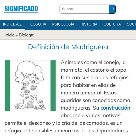
ÍNDICE A/Z
FILOSOFÍA
PSICOLOGÍA
HISTORIA
CULTURA
SOC
Inicio
»
Biología
Definición de Madriguera
Animales como el conejo, la
marmota, el castor o el topo
fabrican sus propios refugios
para habitar en ellos de
manera temporal. Estas
guaridas son conocidas como
madrigueras. Su
construcción
obedece a varios motivos:
permite el descanso y la cría de las camadas, es un
refugio ante posibles amenazas de los depredadores