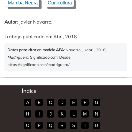
Mamba Negra
Cunicultura
Autor
: Javier Navarro.
Trabajo publicado en: Abr., 2018.
Datos para citar en modelo APA
: Navarro, J. (abril, 2018).
Madriguera
. Significado.com. Desde
https://significado.com/madriguera/
Índice
A
B
C
D
E
F
G
H
I
J
K
L
M
N
O
P
Q
R
S
T
U