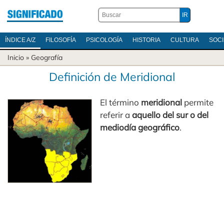
ÍNDICE A/Z
FILOSOFÍA
PSICOLOGÍA
HISTORIA
CULTURA
SOC
Inicio
»
Geografía
Definición de Meridional
El término
meridional
permite
referir a
aquello del sur o del
mediodía geográfico
.