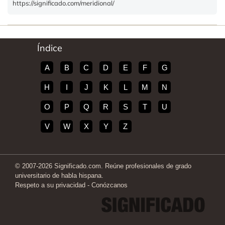
https://significado.com/meridional/
Índice
A
B
C
D
E
F
G
H
I
J
K
L
M
N
O
P
Q
R
S
T
U
V
W
X
Y
Z
© 2007-2026 Significado.com. Reúne profesionales de grado
universitario de habla hispana.
Respeto a su privacidad
-
Conózcanos