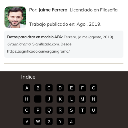
Por:
Jaime Ferrera
. Licenciado en Filosofía
Trabajo publicado en: Ago., 2019.
Datos para citar en modelo APA
: Ferrera, Jaime (agosto, 2019).
Organigrama
. Significado.com. Desde
https://significado.com/organigrama/
Índice
A
B
C
D
E
F
G
H
I
J
K
L
M
N
O
P
Q
R
S
T
U
V
W
X
Y
Z