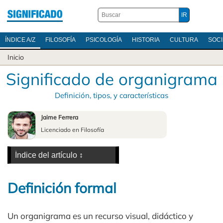
ÍNDICE A/Z
FILOSOFÍA
PSICOLOGÍA
HISTORIA
CULTURA
SOC
Inicio
Significado de organigrama
Definición, tipos, y características
Jaime Ferrera
Licenciado en Filosofía
Definición formal
Un organigrama es un recurso visual, didáctico y