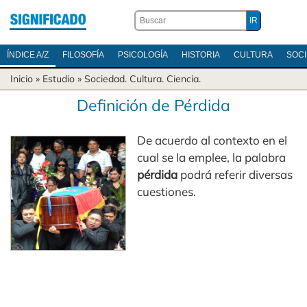
ÍNDICE A/Z
FILOSOFÍA
PSICOLOGÍA
HISTORIA
CULTURA
SOC
Inicio
» Estudio »
Sociedad
.
Cultura
.
Ciencia
.
Definición de Pérdida
De acuerdo al contexto en el
cual se la emplee, la palabra
pérdida
podrá referir diversas
cuestiones.