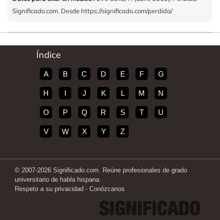
Significado.com. Desde https://significado.com/perdida/
Índice
A
B
C
D
E
F
G
H
I
J
K
L
M
N
O
P
Q
R
S
T
U
V
W
X
Y
Z
© 2007-2026 Significado.com. Reúne profesionales de grado
universitario de habla hispana.
Respeto a su privacidad
-
Conózcanos