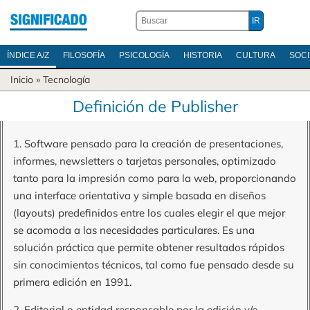
ÍNDICE A/Z
FILOSOFÍA
PSICOLOGÍA
HISTORIA
CULTURA
SOC
Inicio
»
Tecnología
Definición de Publisher
1. Software pensado para la creación de presentaciones,
informes, newsletters o tarjetas personales, optimizado
tanto para la impresión como para la web, proporcionando
una interface orientativa y simple basada en diseños
(layouts) predefinidos entre los cuales elegir el que mejor
se acomoda a las necesidades particulares. Es una
solución práctica que permite obtener resultados rápidos
sin conocimientos técnicos, tal como fue pensado desde su
primera edición en 1991.
2. Editorial o entidad responsable por la edición y/o