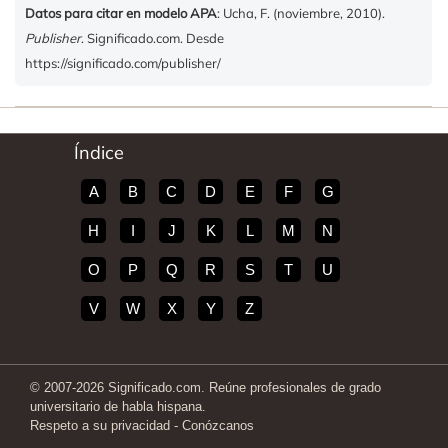
Datos para citar en modelo APA
: Ucha, F. (noviembre, 2010).
Publisher
. Significado.com. Desde
https://significado.com/publisher/
Índice
A
B
C
D
E
F
G
H
I
J
K
L
M
N
O
P
Q
R
S
T
U
V
W
X
Y
Z
© 2007-2026 Significado.com. Reúne profesionales de grado
universitario de habla hispana.
Respeto a su privacidad
-
Conózcanos