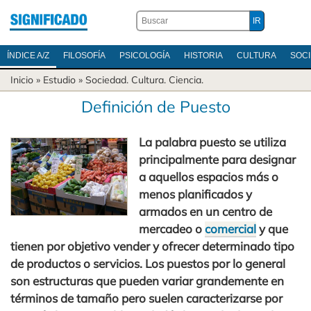
ÍNDICE A/Z
FILOSOFÍA
PSICOLOGÍA
HISTORIA
CULTURA
SOC
Inicio
» Estudio »
Sociedad
.
Cultura
.
Ciencia
.
Definición de Puesto
La palabra puesto se utiliza
principalmente para designar
a aquellos espacios más o
menos planificados y
armados en un centro de
mercadeo o
comercial
y que
tienen por objetivo vender y ofrecer determinado tipo
de productos o servicios. Los puestos por lo general
son estructuras que pueden variar grandemente en
términos de tamaño pero suelen caracterizarse por