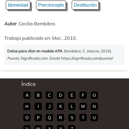
Idoneidad
Preconcepto
Destitución
Autor
: Cecilia Bembibre.
Trabajo publicado en: Mar., 2010.
Datos para citar en modelo APA
: Bembibre, C. (marzo, 2010).
Puesto
. Significado.com. Desde https://significado.com/puesto/
Índice
A
B
C
D
E
F
G
H
I
J
K
L
M
N
O
P
Q
R
S
T
U
V
W
X
Y
Z