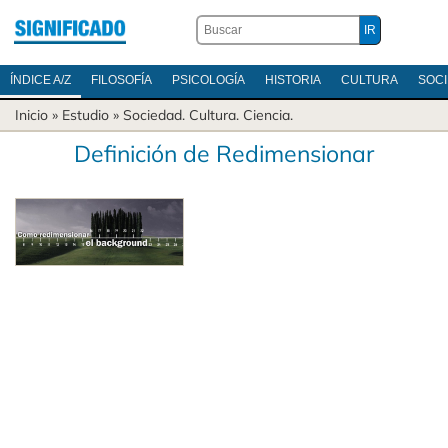
ÍNDICE A/Z
FILOSOFÍA
PSICOLOGÍA
HISTORIA
CULTURA
SOC
Inicio
» Estudio »
Sociedad
.
Cultura
.
Ciencia
.
Definición de Redimensionar