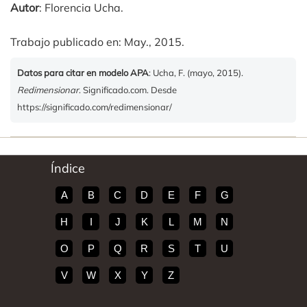
Autor
: Florencia Ucha.
Trabajo publicado en: May., 2015.
Datos para citar en modelo APA
: Ucha, F. (mayo, 2015).
Redimensionar
. Significado.com. Desde
https://significado.com/redimensionar/
Índice
A
B
C
D
E
F
G
H
I
J
K
L
M
N
O
P
Q
R
S
T
U
V
W
X
Y
Z