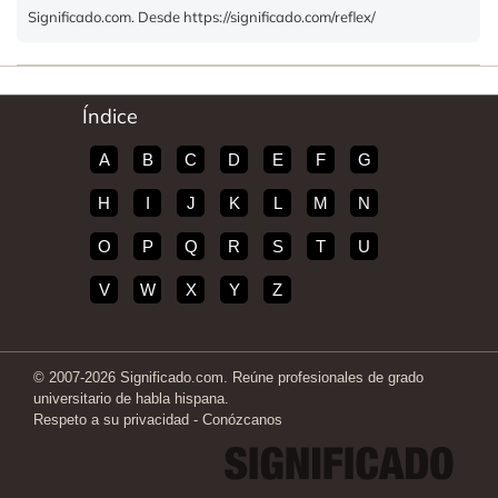
Significado.com. Desde https://significado.com/reflex/
Índice
A
B
C
D
E
F
G
H
I
J
K
L
M
N
O
P
Q
R
S
T
U
V
W
X
Y
Z
© 2007-2026 Significado.com. Reúne profesionales de grado
universitario de habla hispana.
Respeto a su privacidad
-
Conózcanos