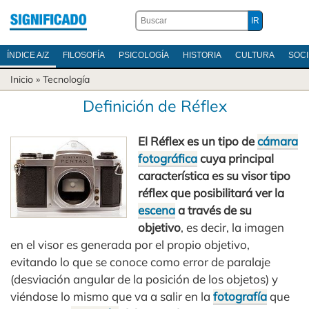
ÍNDICE A/Z
FILOSOFÍA
PSICOLOGÍA
HISTORIA
CULTURA
SOC
Inicio
»
Tecnología
Definición de Réflex
El Réflex es un tipo de
cámara
fotográfica
cuya principal
característica es su visor tipo
réflex que posibilitará ver la
escena
a través de su
objetivo
, es decir, la imagen
en el visor es generada por el propio objetivo,
evitando lo que se conoce como error de paralaje
(desviación angular de la posición de los objetos) y
viéndose lo mismo que va a salir en la
fotografía
que