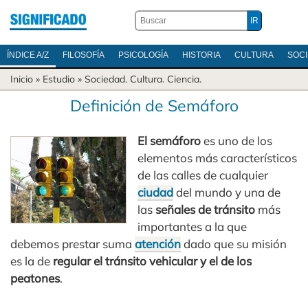
ÍNDICE A/Z
FILOSOFÍA
PSICOLOGÍA
HISTORIA
CULTURA
SOC
Inicio
» Estudio »
Sociedad
.
Cultura
.
Ciencia
.
Definición de Semáforo
El semáforo
es uno de los
elementos más característicos
de las calles de cualquier
ciudad
del mundo y una de
las
señales de tránsito
más
importantes a la que
debemos prestar suma
atención
dado que su misión
es la de
regular el tránsito vehicular y el de los
peatones
.