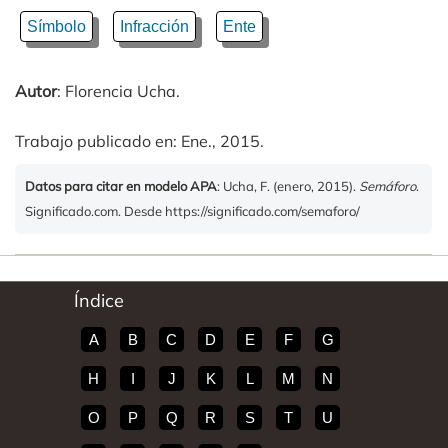
Símbolo
Infracción
Ente
Autor
: Florencia Ucha.
Trabajo publicado en: Ene., 2015.
Datos para citar en modelo APA
: Ucha, F. (enero, 2015).
Semáforo
.
Significado.com. Desde https://significado.com/semaforo/
Índice
A
B
C
D
E
F
G
H
I
J
K
L
M
N
O
P
Q
R
S
T
U