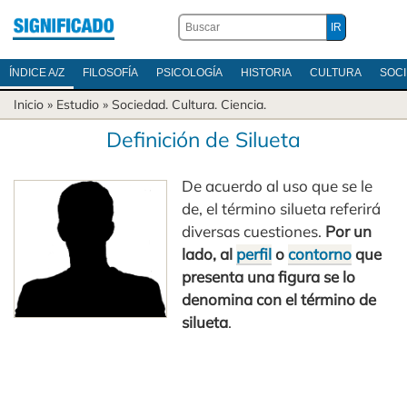
ÍNDICE A/Z
FILOSOFÍA
PSICOLOGÍA
HISTORIA
CULTURA
SOC
Inicio
» Estudio »
Sociedad
.
Cultura
.
Ciencia
.
Definición de Silueta
De acuerdo al uso que se le
de, el término silueta referirá
diversas cuestiones.
Por un
lado, al
perfil
o
contorno
que
presenta una figura se lo
denomina con el término de
silueta
.