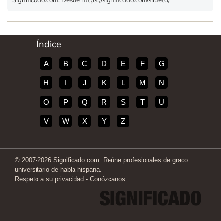
Significado.com. Desde https://significado.com/silueta/
Índice
A
B
C
D
E
F
G
H
I
J
K
L
M
N
O
P
Q
R
S
T
U
V
W
X
Y
Z
© 2007-2026 Significado.com. Reúne profesionales de grado
universitario de habla hispana.
Respeto a su privacidad
-
Conózcanos