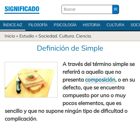
ÍNDICE A/Z
FILOSOFÍA
PSICOLOGÍA
HISTORIA
CULTURA
SOC
Inicio
» Estudio »
Sociedad
.
Cultura
.
Ciencia
.
Definición de Simple
A través del término simple se
referirá a aquello que no
presenta
composición
, o en su
defecto, que se encuentra
compuesto por uno o muy
pocos elementos, que es
sencillo y que no supone ningún tipo de dificultad o
complicación
.