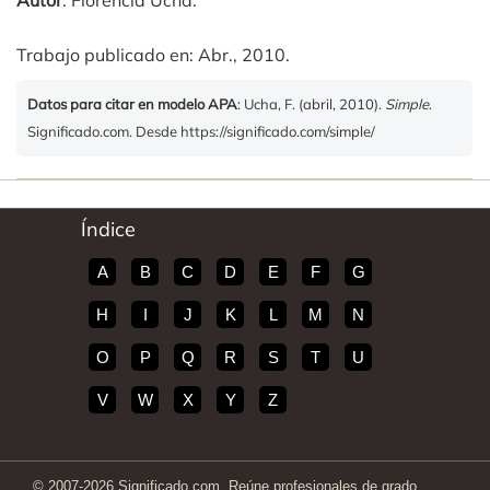
Autor
: Florencia Ucha.
Trabajo publicado en: Abr., 2010.
Datos para citar en modelo APA
: Ucha, F. (abril, 2010).
Simple
.
Significado.com. Desde https://significado.com/simple/
Índice
A
B
C
D
E
F
G
H
I
J
K
L
M
N
O
P
Q
R
S
T
U
V
W
X
Y
Z
© 2007-2026 Significado.com. Reúne profesionales de grado