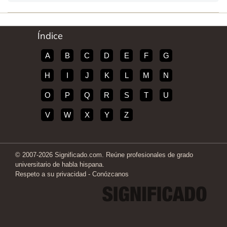
Índice
A
B
C
D
E
F
G
H
I
J
K
L
M
N
O
P
Q
R
S
T
U
V
W
X
Y
Z
© 2007-2026 Significado.com. Reúne profesionales de grado
universitario de habla hispana.
Respeto a su privacidad
-
Conózcanos