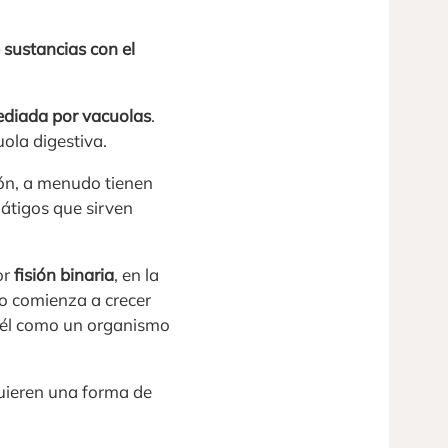
 sustancias con el
ediada por vacuolas
.
uola digestiva.
ión, a menudo tienen
látigos que sirven
or
fisión binaria
, en la
o comienza a crecer
e él como un organismo
quieren una forma de