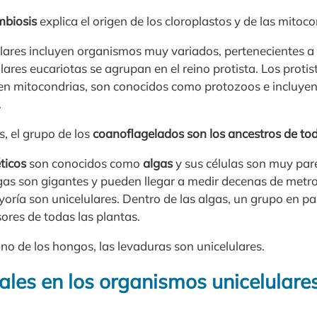
mbiosis
explica el origen de los cloroplastos y de las mitoco
lares incluyen organismos muy variados, pertenecientes a v
lares eucariotas se agrupan en el reino protista. Los protis
nen mitocondrias, son conocidos como protozoos e incluyen
.
, el grupo de los
coanoflagelados son los ancestros de to
éticos
son conocidos como
algas
y sus células son muy pare
gas son gigantes y pueden llegar a medir decenas de metr
yoría son unicelulares. Dentro de las algas, un grupo en par
ores de todas las plantas.
reino de los hongos, las levaduras son unicelulares.
ales en los organismos unicelulare