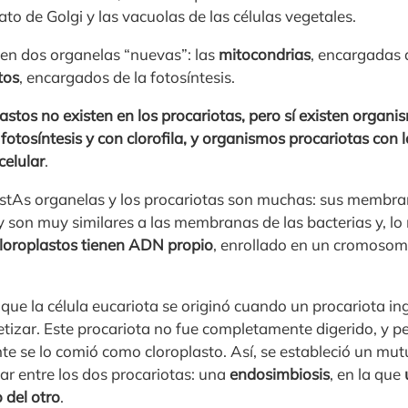
to de Golgi y las vacuolas de las células vegetales.
ten dos organelas “nuevas”: las
mitocondrias
, encargadas d
tos
, encargados de la fotosíntesis.
astos no existen en los procariotas, pero sí existen organ
fotosíntesis y con clorofila, y organismos procariotas con 
celular
.
 estAs organelas y los procariotas son muchas: sus membran
 y son muy similares a las membranas de las bacterias y, l
cloroplastos tienen ADN propio
, enrollado en un cromosoma
 que la célula eucariota se originó cuando un procariota ing
etizar. Este procariota no fue completamente digerido, y p
nte se lo comió como cloroplasto. Así, se estableció un mu
ar entre los dos procariotas: una
endosimbiosis
, en la que
 del otro
.