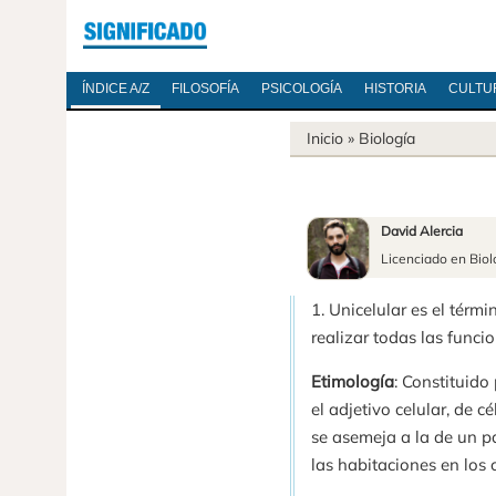
ÍNDICE A/Z
FILOSOFÍA
PSICOLOGÍA
HISTORIA
CULTU
Inicio
»
Biología
David Alercia
Licenciado en Biol
1. Unicelular es el térm
realizar todas las funci
Etimología
: Constituido 
el adjetivo celular, de cé
se asemeja a la de un pa
las habitaciones en los