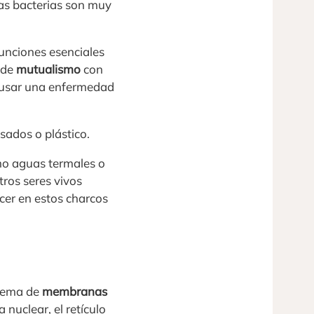
las bacterias son muy
unciones esenciales
 de
mutualismo
con
 causar una enfermedad
sados o plástico.
mo aguas termales o
ros seres vivos
cer en estos charcos
stema de
membranas
nuclear, el retículo