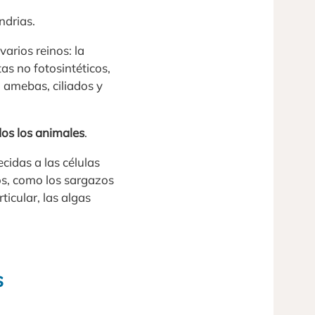
ndrias.
arios reinos: la
tas no fotosintéticos,
 amebas, ciliados y
dos los animales
.
cidas a las células
os, como los sargazos
ticular, las algas
s