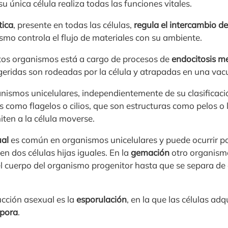
u única célula realiza todas las funciones vitales.
ica
, presente en todas las células,
regula el intercambio de
nismo controla el flujo de materiales con su ambiente.
tos organismos está a cargo de procesos de
endocitosis m
ngeridas son rodeadas por la célula y atrapadas en una vac
ganismos unicelulares, independientemente de su clasificac
s como flagelos o cilios, que son estructuras como pelos o 
ten a la célula moverse.
ual
es común en organismos unicelulares y puede ocurrir p
 en dos células hijas iguales. En la
gemación
otro organism
l cuerpo del organismo progenitor hasta que se separa d
cción asexual es la
esporulación
, en la que las células ad
pora
.