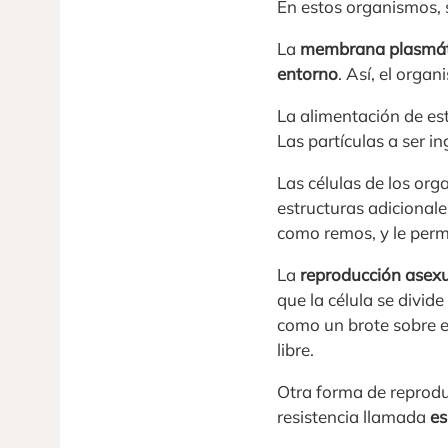
En estos organismos, s
La
membrana plasmát
entorno
. Así, el orga
La alimentación de es
Las partículas a ser i
Las células de los or
estructuras adicionale
como remos, y le permi
La
reproducción asex
que la célula se divide
como un brote sobre e
libre.
Otra forma de reprodu
resistencia llamada
es