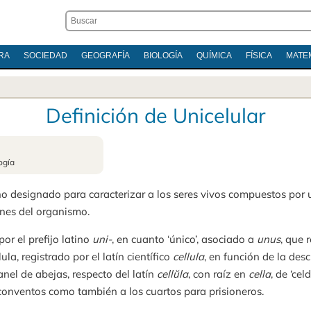
RA
SOCIEDAD
GEOGRAFÍA
BIOLOGÍA
QUÍMICA
FÍSICA
MATE
Definición de Unicelular
ogía
ino designado para caracterizar a los seres vivos compuestos por
ones del organismo.
por el prefijo latino
uni-
, en cuanto ‘único’, asociado a
unus
, que 
lula, registrado por el latín científico
cellula
, en función de la des
nel de abejas, respecto del latín
cellŭla
, con raíz en
cella
, de ‘cel
 conventos como también a los cuartos para prisioneros.