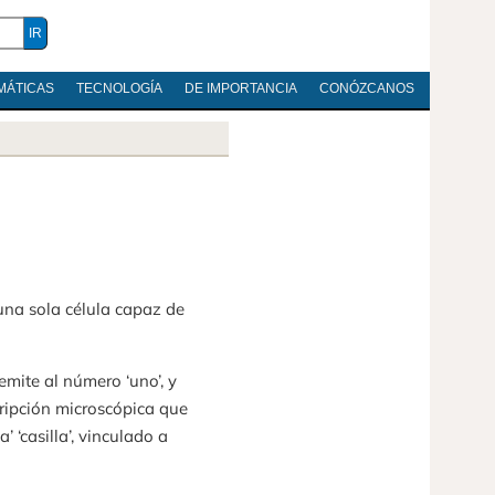
MÁTICAS
TECNOLOGÍA
DE IMPORTANCIA
CONÓZCANOS
 una sola célula capaz de
remite al número ‘uno’, y
cripción microscópica que
da’ ‘casilla’, vinculado a