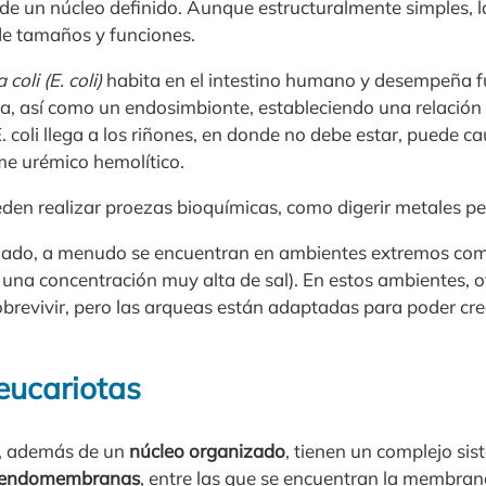
 de un núcleo definido. Aunque estructuralmente simples, 
de tamaños y funciones.
coli (E. coli)
habita en el intestino humano y desempeña f
túa, así como un endosimbionte, estableciendo una relación
. coli llega a los riñones, en donde no debe estar, puede
e urémico hemolítico.
den realizar proezas bioquímicas, como digerir metales pe
o lado, a menudo se encuentran en ambientes extremos co
una concentración muy alta de sal). En estos ambientes, ot
obrevivir, pero las arqueas están adaptadas para poder cre
eucariotas
s, además de un
núcleo organizado
, tienen un complejo si
de endomembranas
, entre las que se encuentran la membrana 