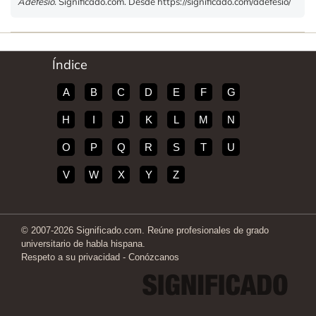
Adefesio
. Significado.com. Desde https://significado.com/adefesio/
Índice
A
B
C
D
E
F
G
H
I
J
K
L
M
N
O
P
Q
R
S
T
U
V
W
X
Y
Z
© 2007-2026 Significado.com. Reúne profesionales de grado
universitario de habla hispana.
Respeto a su privacidad
-
Conózcanos