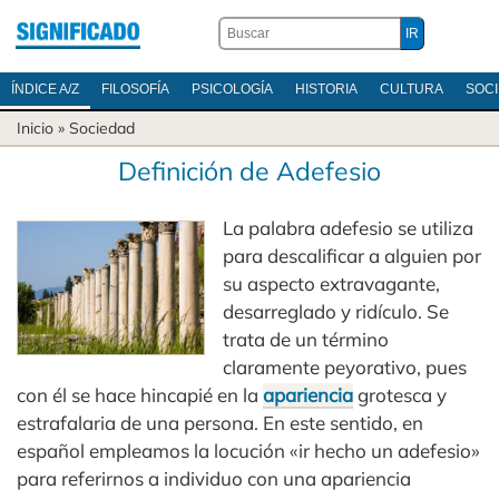
ÍNDICE A/Z
FILOSOFÍA
PSICOLOGÍA
HISTORIA
CULTURA
SOC
Inicio
»
Sociedad
Definición de Adefesio
La palabra adefesio se utiliza
para descalificar a alguien por
su aspecto extravagante,
desarreglado y ridículo. Se
trata de un término
claramente peyorativo, pues
con él se hace hincapié en la
apariencia
grotesca y
estrafalaria de una persona. En este sentido, en
español empleamos la locución «ir hecho un adefesio»
para referirnos a individuo con una apariencia