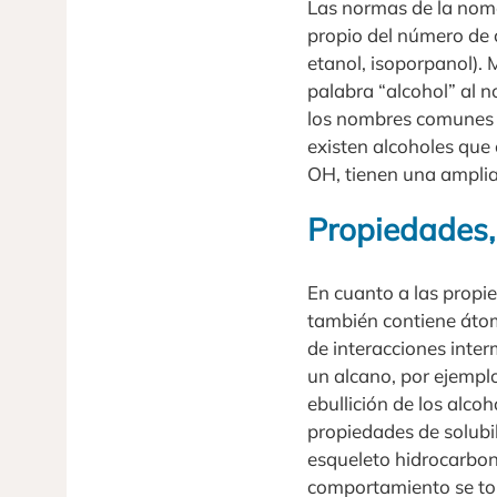
Las normas de la nome
propio del número de c
etanol, isoporpanol).
palabra “alcohol” al no
los nombres comunes 
existen alcoholes que 
OH, tienen una amplia 
Propiedades,
En cuanto a las propie
también contiene átom
de interacciones inte
un alcano, por ejempl
ebullición de los alc
propiedades de solubil
esqueleto hidrocarbon
comportamiento se tor