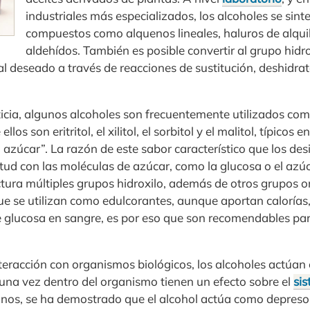
industriales más especializados, los alcoholes se sinte
compuestos como alquenos lineales, haluros de alquil
aldehídos. También es posible convertir al grupo hidro
l deseado a través de reacciones de sustitución, deshidrata
nticia, algunos alcoholes son frecuentemente utilizados co
ellos son eritritol, el xilitol, el sorbitol y el malitol, típicos
 azúcar”. La razón de este sabor característico que los de
itud con las moléculas de azúcar, como la glucosa o el az
ctura múltiples grupos hidroxilo, además de otros grupos o
ue se utilizan como edulcorantes, aunque aportan calorías
de glucosa en sangre, es por eso que son recomendables pa
nteracción con organismos biológicos, los alcoholes actúa
, una vez dentro del organismo tienen un efecto sobre el
si
anos, se ha demostrado que el alcohol actúa como depreso