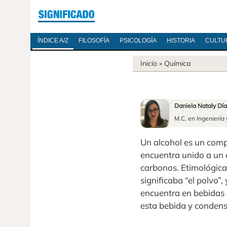
ÍNDICE A/Z
FILOSOFÍA
PSICOLOGÍA
HISTORIA
CULTU
Inicio
»
Química
Daniela Nataly Dí
M.C. en Ingeniería
Un alcohol es un comp
encuentra unido a un 
carbonos. Etimológica
significaba “el polvo”,
encuentra en bebidas 
esta bebida y condens