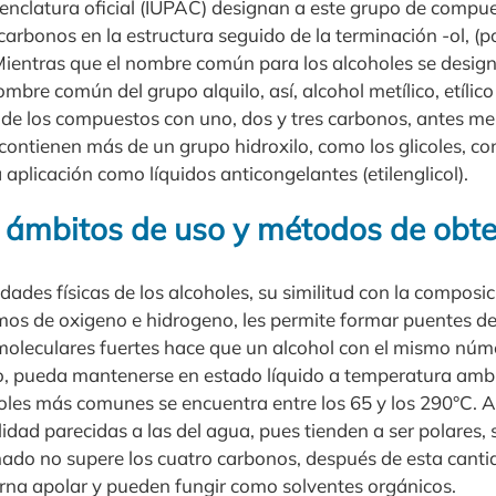
nclatura oficial (IUPAC) designan a este grupo de compues
arbonos en la estructura seguido de la terminación -ol, (p
 Mientras que el nombre común para los alcoholes se desig
mbre común del grupo alquilo, así, alcohol metílico, etílico
de los compuestos con uno, dos y tres carbonos, antes m
contienen más de un grupo hidroxilo, como los glicoles, co
aplicación como líquidos anticongelantes (etilenglicol).
 ámbitos de uso y métodos de obt
dades físicas de los alcoholes, su similitud con la composi
os de oxigeno e hidrogeno, les permite formar puentes de
rmoleculares fuertes hace que un alcohol con el mismo nú
o, pueda mantenerse en estado líquido a temperatura ambi
oholes más comunes se encuentra entre los 65 y los 290°C. 
idad parecidas a las del agua, pues tienden a ser polares,
ado no supere los cuatro carbonos, después de esta canti
na apolar y pueden fungir como solventes orgánicos.