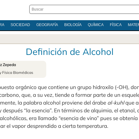
RA
SOCIEDAD
GEOGRAFÍA
BIOLOGÍA
QUÍMICA
FÍSICA
MATE
Definición de Alcohol
az Zepeda
 y Física Biomédicas
uesto orgánico que contiene un grupo hidroxilo (-OH), don
carbono, que, a su vez, tiende a formar parte de un esque
mente, la palabra alcohol proviene del árabe
al-kuhl
que a
 y después “la esencia”. En términos de alquimia, el etanol,
alcohólicas, era llamado “esencia de vino” pues se obtenía
ar el vapor desprendido a cierta temperatura.