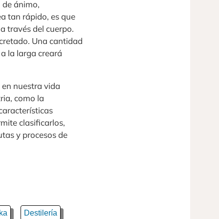
o de ánimo,
ea tan rápido, es que
a través del cuerpo.
xcretado. Una cantidad
a la larga creará
 en nuestra vida
ria, como la
características
ite clasificarlos,
rutas y procesos de
ka
Destilería