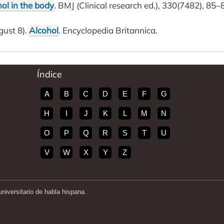
ol in the body
. BMJ (Clinical research ed.), 330(7482), 85–
gust 8).
Alcohol
. Encyclopedia Britannica.
Índice
A
B
C
D
E
F
G
H
I
J
K
L
M
N
O
P
Q
R
S
T
U
V
W
X
Y
Z
iversitario de habla hispana.