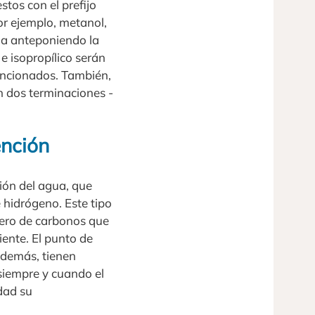
tos con el prefijo
or ejemplo, metanol,
na anteponiendo la
 e isopropílico serán
encionados. También,
n dos terminaciones -
ención
ción del agua, que
 hidrógeno. Este tipo
mero de carbonos que
ente. El punto de
Además, tienen
 siempre y cuando el
dad su