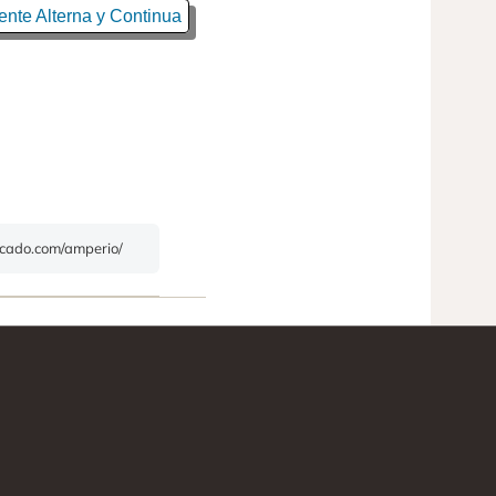
ente Alterna y Continua
ficado.com/amperio/