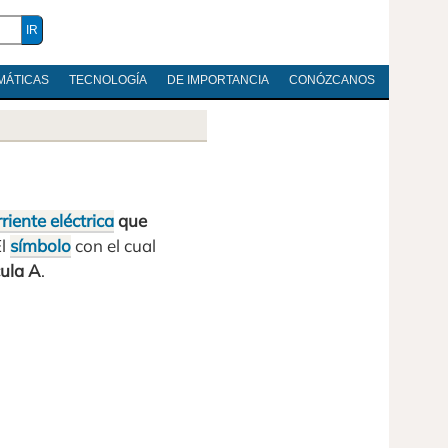
MÁTICAS
TECNOLOGÍA
DE IMPORTANCIA
CONÓZCANOS
riente eléctrica
que
El
símbolo
con el cual
ula A
.