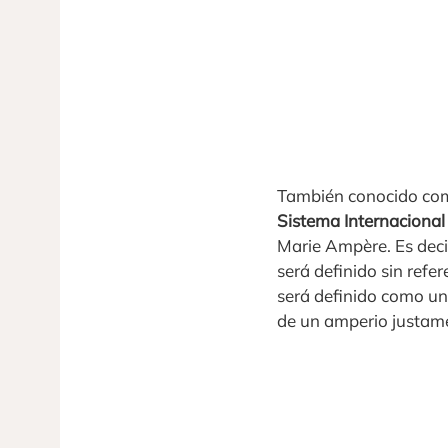
También conocido c
Sistema Internaciona
Marie Ampère. Es decir
será definido sin refe
será definido como u
de un amperio justame