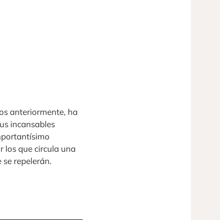
s anteriormente, ha
sus incansables
importantísimo
 los que circula una
e se repelerán.