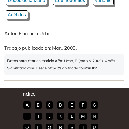
Dedos de la Mano
Equinodermos
Variante
Anélidos
Autor
: Florencia Ucha.
Trabajo publicado en: Mar., 2009.
Datos para citar en modelo APA
: Ucha, F. (marzo, 2009).
Anillo
.
Significado.com. Desde https://significado.com/anillo/
Índice
A
B
C
D
E
F
G
H
I
J
K
L
M
N
O
P
Q
R
S
T
U