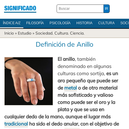
ÍNDICE A/Z
FILOSOFÍA
PSICOLOGÍA
HISTORIA
CULTURA
SOC
Inicio
» Estudio »
Sociedad
.
Cultura
.
Ciencia
.
Definición de Anillo
El anillo
, también
denominado en algunas
culturas como sortija,
es un
aro pequeño que puede ser
de
metal
o de otro material
más sofisticado y valioso
como puede ser el oro y la
plata y que se usa en
cualquier dedo de la mano, aunque el lugar más
tradicional
ha sido el dedo anular, con el objetivo de